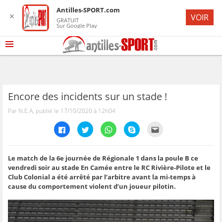
Antilles-SPORT.com
✕
VOIR
GRATUIT
Sur Google Play
Encore des incidents sur un stade !
Par N.E.A, publié le 17/10/2020 à 12h04
C
C
C
C
C
l
l
l
l
l
i
i
i
i
i
q
q
q
q
q
u
u
u
u
u
e
e
e
e
e
Le match de la 6e journée de Régionale 1 dans la poule B ce
z
z
z
z
z
vendredi soir au stade En Camée entre le RC Rivière-Pilote et le
p
p
p
p
p
o
o
o
o
o
Club Colonial a été arrêté par l’arbitre avant la mi-temps à
u
u
u
u
u
cause du comportement violent d’un joueur pilotin.
r
r
r
r
r
p
p
p
p
e
a
a
a
a
n
r
r
r
r
v
t
t
t
t
o
a
a
a
a
y