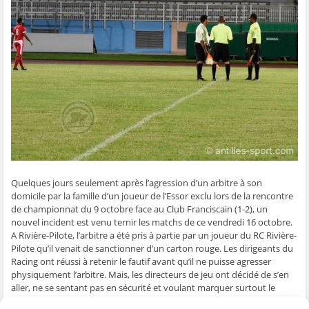
g
g
g
g
e
e
e
e
e
r
r
r
r
r
p
s
s
s
s
a
u
u
u
u
r
r
r
r
r
e
F
T
W
S
-
a
w
h
k
m
c
i
a
y
a
e
t
t
p
i
b
t
s
e
l
o
e
A
(
à
o
r
p
o
u
k
(
p
u
n
(
o
(
v
a
o
u
o
r
m
u
v
u
e
i
v
r
v
d
(
r
e
r
a
o
e
d
e
n
u
d
a
d
s
v
a
n
a
u
r
Quelques jours seulement après l’agression d’un arbitre à son
n
s
n
n
e
s
u
s
e
d
domicile par la famille d’un joueur de l’Essor exclu lors de la rencontre
u
n
u
n
a
n
e
n
o
n
de championnat du 9 octobre face au Club Franciscain (1-2), un
e
n
e
u
s
nouvel incident est venu ternir les matchs de ce vendredi 16 octobre.
n
o
n
v
u
o
u
o
e
n
A Rivière-Pilote, l’arbitre a été pris à partie par un joueur du RC Rivière-
u
v
u
l
e
Pilote qu’il venait de sanctionner d’un carton rouge. Les dirigeants du
v
e
v
l
n
e
l
e
e
o
Racing ont réussi à retenir le fautif avant qu’il ne puisse agresser
l
l
l
f
u
physiquement l’arbitre. Mais, les directeurs de jeu ont décidé de s’en
l
e
l
e
v
e
f
e
n
e
aller, ne se sentant pas en sécurité et voulant marquer surtout le
f
e
f
ê
l
e
n
e
t
l
coup après ce nouvel incident. Quelle sera la suite donnée par les
n
ê
n
r
e