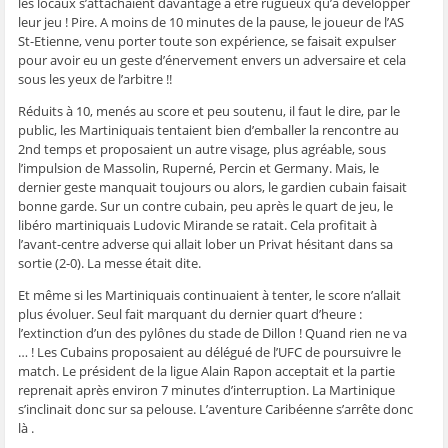
les locaux s’attachaient davantage à être rugueux qu’à développer
ê
t
ê
e
f
t
r
t
)
e
leur jeu ! Pire. A moins de 10 minutes de la pause, le joueur de l’AS
r
e
r
n
St-Etienne, venu porter toute son expérience, se faisait expulser
e
)
e
ê
)
)
t
pour avoir eu un geste d’énervement envers un adversaire et cela
r
sous les yeux de l’arbitre !!
e
)
Réduits à 10, menés au score et peu soutenu, il faut le dire, par le
public, les Martiniquais tentaient bien d’emballer la rencontre au
2nd temps et proposaient un autre visage, plus agréable, sous
l’impulsion de Massolin, Ruperné, Percin et Germany. Mais, le
dernier geste manquait toujours ou alors, le gardien cubain faisait
bonne garde. Sur un contre cubain, peu après le quart de jeu, le
libéro martiniquais Ludovic Mirande se ratait. Cela profitait à
l’avant-centre adverse qui allait lober un Privat hésitant dans sa
sortie (2-0). La messe était dite.
Et même si les Martiniquais continuaient à tenter, le score n’allait
plus évoluer. Seul fait marquant du dernier quart d’heure :
l’extinction d’un des pylônes du stade de Dillon ! Quand rien ne va
… ! Les Cubains proposaient au délégué de l’UFC de poursuivre le
match. Le président de la ligue Alain Rapon acceptait et la partie
reprenait après environ 7 minutes d’interruption. La Martinique
s’inclinait donc sur sa pelouse. L’aventure Caribéenne s’arrête donc
là .