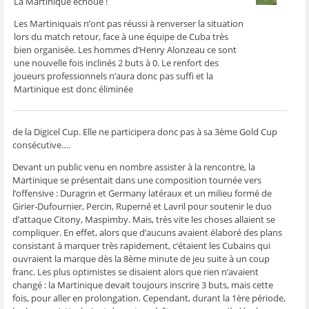
g
g
g
g
e
La Martinique échoue !
e
e
e
e
r
r
r
r
r
p
Les Martiniquais n’ont pas réussi à renverser la situation
s
s
s
s
a
u
u
u
u
r
lors du match retour, face à une équipe de Cuba très
r
r
r
r
e
bien organisée. Les hommes d’Henry Alonzeau ce sont
F
T
W
S
-
a
w
h
k
m
une nouvelle fois inclinés 2 buts à 0. Le renfort des
c
i
a
y
a
e
t
t
p
i
joueurs professionnels n’aura donc pas suffi et la
b
t
s
e
l
Martinique est donc éliminée
o
e
A
(
à
o
r
p
o
u
k
(
p
u
n
(
o
(
v
a
o
u
o
r
m
de la Digicel Cup. Elle ne participera donc pas à sa 3ème Gold Cup
u
v
u
e
i
v
r
v
d
(
consécutive….
r
e
r
a
o
e
d
e
n
u
d
a
d
s
v
Devant un public venu en nombre assister à la rencontre, la
a
n
a
u
r
Martinique se présentait dans une composition tournée vers
n
s
n
n
e
s
u
s
e
d
l’offensive : Duragrin et Germany latéraux et un milieu formé de
u
n
u
n
a
Girier-Dufournier, Percin, Ruperné et Lavril pour soutenir le duo
n
e
n
o
n
e
n
e
u
s
d’attaque Citony, Maspimby. Mais, très vite les choses allaient se
n
o
n
v
u
compliquer. En effet, alors que d’aucuns avaient élaboré des plans
o
u
o
e
n
u
v
u
l
e
consistant à marquer très rapidement, c’étaient les Cubains qui
v
e
v
l
n
e
l
e
e
o
ouvraient la marque dès la 8ème minute de jeu suite à un coup
l
l
l
f
u
franc. Les plus optimistes se disaient alors que rien n’avaient
l
e
l
e
v
e
f
e
n
e
changé : la Martinique devait toujours inscrire 3 buts, mais cette
f
e
f
ê
l
fois, pour aller en prolongation. Cependant, durant la 1ère période,
e
n
e
t
l
n
ê
n
r
e