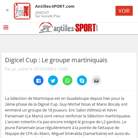
Antilles-SPORT.com
✕
VOIR
GRATUIT
Sur Google Play
Digicel Cup : Le groupe martiniquais
Par ujc, publié le 10/10/2008 à 12h00
C
C
C
C
C
l
l
l
l
l
i
i
i
i
i
q
q
q
q
q
u
u
u
u
u
e
e
e
e
e
La Sélection de Martinique est en Guadeloupe depuis hier pour la
z
z
z
z
z
2ème phase de la Digicel Cup. Guy-Michel Nisas et Mario Bocaly ont
p
p
p
p
p
o
o
o
o
o
emmené un groupe de 18 joueurs. Eric Sabin (Nîmes) et Kévin
u
u
u
u
u
Parsemain (Le Mans) sont venus renforcer la Sélection martiniquaise.
r
r
r
r
r
p
p
p
p
e
L’ancien robertin n’a pas encore intégré le groupe de L2 gardois. Le
a
a
a
a
n
r
r
r
r
v
jeune Parsemain joue régulièrement à la pointe de l’attaque de
t
t
t
t
o
l’équipe de CFA du Mans. Miguel Sméralda (Samaritaine) est aussi du
a
a
a
a
y