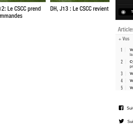
12: Le CSCC prend
DH, J13 : Le CSCC revient
T
commandes
Articl
+ Vus
1
V
la
2
C
p
3
V
4
V
5
V
Sui
Sui