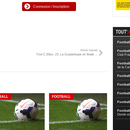
Connexion / Inscription
TOUT'
A
Football
Article suivant
Football
Tnoi C.Elise, J3: La Guadeloupe en finale ...
Club Fra
Football
de la Ca
Football
Football
Football
BALL
FOOTBALL
Football
Football
Destin e