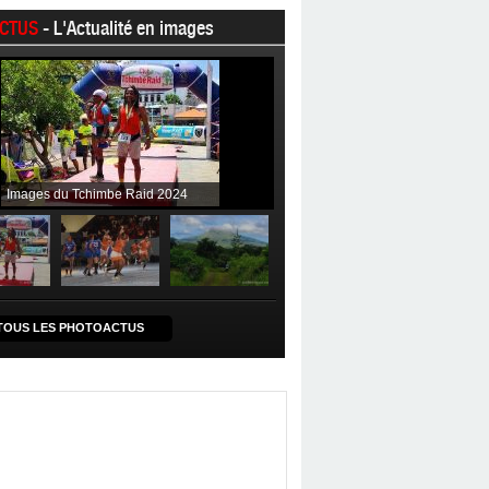
CTUS
- L'Actualité en images
Images du Tchimbe Raid 2024
TOUS LES PHOTOACTUS