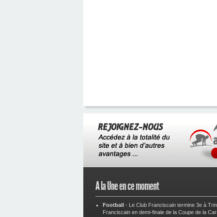
A la Une en ce moment
Football
-
Le Club Franciscain termine 3e à Tri
Franciscain en demi-finale de la Coupe de la Ca