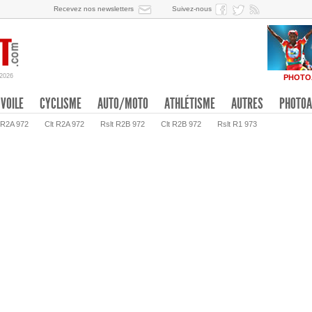
Recevez nos newsletters
Suivez-nous
/2026
PHOTO
VOILE
CYCLISME
AUTO/MOTO
ATHLÉTISME
AUTRES
PHOTOA
 R2A 972
Clt R2A 972
Rslt R2B 972
Clt R2B 972
Rslt R1 973