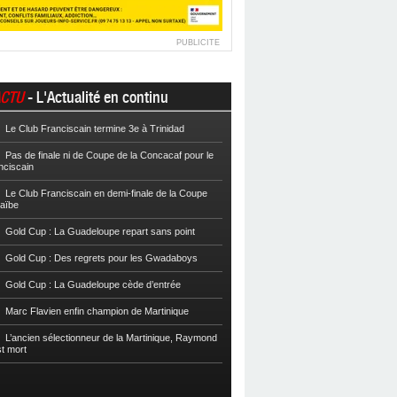
PUBLICITE
CTU
- L'Actualité en continu
Le Club Franciscain termine 3e à Trinidad
Football
Cpe VYV : Les Martiniquais 
Pas de finale ni de Coupe de la Concacaf pour le
Football
Cpe VYV : L’AS Gosier et le
nciscain
Football
La Coupe de Martinique dor
Le Club Franciscain en demi-finale de la Coupe
raïbe
Football
Reg 2 : L’AS Morne-des-Es
l’Inter Sainte-Anne, champion
Gold Cup : La Guadeloupe repart sans point
Football
Reg 1 972 : Le CS Case-Pilo
Gold Cup : Des regrets pour les Gwadaboys
Football
Reg 1 972 : Le RC Saint-J
Gold Cup : La Guadeloupe cède d’entrée
Football
Cpe Mque : Le RC Saint-Jos
Marc Flavien enfin champion de Martinique
Franciscain en finale
L’ancien sélectionneur de la Martinique, Raymond
Football
L’US Robert retrouve la Ré
st mort