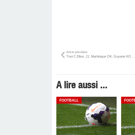
Article précédent
Tnoi C.Elise, J1: Martinique OK, Guyane KO ...
A lire aussi ...
FOOTBALL
FOOT