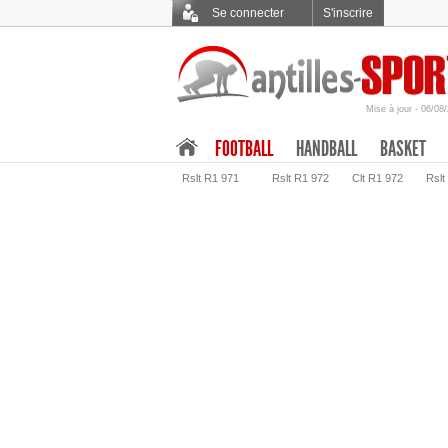
Se connecter
S'inscrire
Mise à jour - 06/08
.
FOOTBALL
HANDBALL
BASKET
Rslt R1 971
Rslt R1 972
Clt R1 972
Rslt