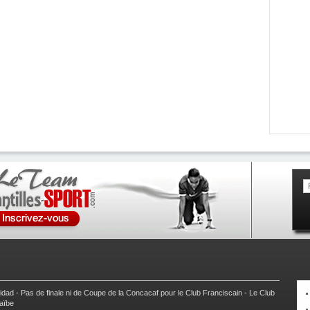
nidad
-
Pas de finale ni de Coupe de la Concacaf pour le Club Franciscain
-
Le Club
raïbe