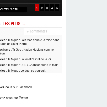
1
2
3
4
5
OUTE L'ACTU ...
es
LES PLUS ...
+ Commentés
oiles
: Tr Mque : Loïs Mas double la mise dans
 rade de Saint-Pierre
yclisme
: Tr Gpe : Kaden Hopkins comme
révu
oiles
: Tr Mque : La loi et l'esprit de la loi !
oiles
: Tr Mque : UFR / Chanflor prend la main
oiles
: Tr Mque : Le duel se poursuit
vez-nous sur Facebook
vez-nous sur Twitter