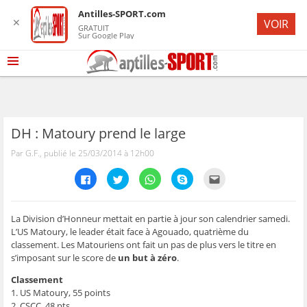
Antilles-SPORT.com
✕
VOIR
GRATUIT
Sur Google Play
DH : Matoury prend le large
Par G.F., publié le 25/03/2014 à 12h00
C
C
C
C
C
l
l
l
l
l
i
i
i
i
i
q
q
q
q
q
u
u
u
u
u
e
e
e
e
e
La Division d’Honneur mettait en partie à jour son calendrier samedi.
z
z
z
z
z
L’US Matoury, le leader était face à Agouado, quatrième du
p
p
p
p
p
o
o
o
o
o
classement. Les Matouriens ont fait un pas de plus vers le titre en
u
u
u
u
u
s’imposant sur le score de
un but à zéro
.
r
r
r
r
r
p
p
p
p
e
a
a
a
a
n
Classement
r
r
r
r
v
t
t
t
t
o
1. US Matoury, 55 points
a
a
a
a
y
2. CSCC, 48 pts