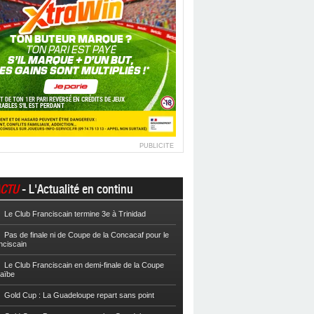
PUBLICITE
CTU
- L'Actualité en continu
Le Club Franciscain termine 3e à Trinidad
Football
Cpe VYV : Les Martiniquais 
Pas de finale ni de Coupe de la Concacaf pour le
Football
Cpe VYV : L’AS Gosier et le
nciscain
Football
La Coupe de Martinique dor
Le Club Franciscain en demi-finale de la Coupe
raïbe
Football
Reg 2 : L’AS Morne-des-Es
l’Inter Sainte-Anne, champion
Gold Cup : La Guadeloupe repart sans point
Football
Reg 1 972 : Le CS Case-Pilo