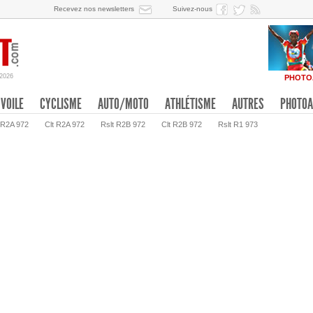
Recevez nos newsletters
Suivez-nous
/2026
PHOTO
VOILE
CYCLISME
AUTO/MOTO
ATHLÉTISME
AUTRES
PHOTOA
 R2A 972
Clt R2A 972
Rslt R2B 972
Clt R2B 972
Rslt R1 973