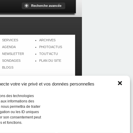
Recherche avancée
SERVICES
ARCHIVES
AGENDA
PHOTOACTUS
NEWSLETTER
TOUT'ACTU
SONDAGES
PLAN DU SITE
BLOGS
cte votre vie privé et vos données personnelles
isons des technologies
r aux informations des
 nous permettra de traiter
gation ou les ID uniques
tirer son consentement peut
s et fonctions.