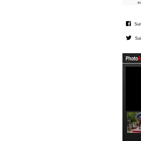
e
Sui
Sui
Photo
A