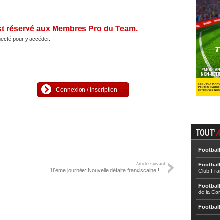
st réservé aux Membres Pro du Team.
ecté pour y accéder.
Connexion / Inscription
TOUT'
A
Football
Article suivant
Football
18ème journée: Nouvelle défaite franciscaine ! ...
Club Fra
Football
de la Ca
Football