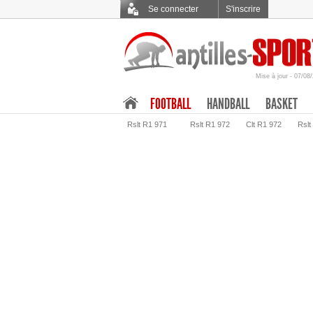
Se connecter
S'inscrire
Mise à jour - 07/08
.
FOOTBALL
HANDBALL
BASKET
Rslt R1 971
Rslt R1 972
Clt R1 972
Rslt