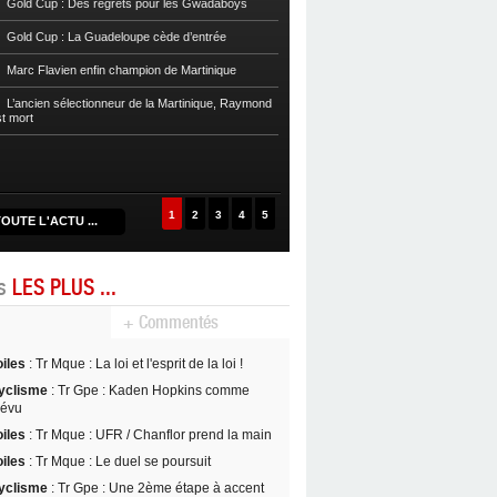
Gold Cup : Des regrets pour les Gwadaboys
Football
Reg 1 972 : Le RC Saint-J
Gold Cup : La Guadeloupe cède d’entrée
Football
Cpe Mque : Le RC Saint-Jos
Marc Flavien enfin champion de Martinique
Franciscain en finale
L’ancien sélectionneur de la Martinique, Raymond
Football
L’US Robert retrouve la Ré
st mort
1
2
3
4
5
OUTE L'ACTU ...
es
LES PLUS ...
+ Commentés
oiles
: Tr Mque : La loi et l'esprit de la loi !
yclisme
: Tr Gpe : Kaden Hopkins comme
révu
oiles
: Tr Mque : UFR / Chanflor prend la main
oiles
: Tr Mque : Le duel se poursuit
yclisme
: Tr Gpe : Une 2ème étape à accent