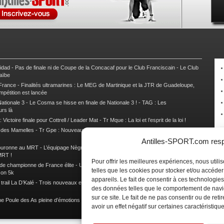
nidad
-
Pas de finale ni de Coupe de la Concacaf pour le Club Franciscain
-
Le Club
raïbe
 France
-
Finalités ultramarines : Le MEG de Martinique et la JTR de Guadeloupe,
mpétition est lancée
ationale 3
-
Le Cosma se hisse en finale de Nationale 3 !
-
TAG : Les
urs là
 Victoire finale pour Cottrell / Leader Mat
-
Tr Mque : La loi et l’esprit de la loi !
e des Mamelles
-
Tr Gpe : Nouveau changement de leader, Damien Urcel out
-
Tr
Antilles-SPORT.com respe
couronne au MRT
-
L’équipage Nègre – Gérard remporte le 9e rallye du Pays Marie-
MRT !
Pour offrir les meilleures expériences, nous util
 de championne de France élite
-
Un semi marathon sous le signe de la chaleur et
telles que les cookies pour stocker et/ou accéde
son 5k
appareils. Le fait de consentir à ces technologies
rail La D’Kalé
-
Trois nouveaux et un habitué au palmarès du Trail des Trésors
-
des données telles que le comportement de navi
sur ce site. Le fait de ne pas consentir ou de re
e Poule des As pleine d’émotions !
-
Images de la Woulib 113 X-Trem
avoir un effet négatif sur certaines caractéristique