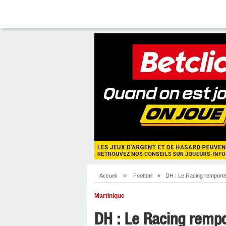
Accueil
»
Football
»
DH : Le Racing remporte 
Martinique
DH : Le Racing rempor