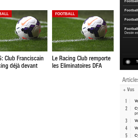
Football
Football
BALL
FOOTBALL
Football
Football
Destin e
6: Club Franciscain
Le Racing Club remporte
T
cing déjà devant
les Eliminatoires DFA
Articl
+ Vus
1
V
2
C
p
3
V
4
V
5
C