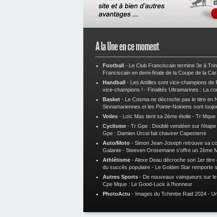
A la Une en ce moment
Football
-
Le Club Franciscain termine 3e à Tri
Franciscain en demi-finale de la Coupe de la Ca
Handball
-
Les Antilles sont vice-champions de
vice-champions !
-
Finalités Ultramarines : La co
Basket
-
Le Cosma ne décroche pas le titre en N
Sinnamariennes et les Pointe-Noiriens sont toujo
Voiles
-
Loïc Mas tient sa 2ème étoile
-
Tr Mque :
Cyclisme
-
Tr Gpe : Doublé vendéen sur l’étap
Gpe : Damien Urcel fait chavirer Capesterre
Auto/Moto
-
Simon Jean-Joseph retrouve sa 
Galante
-
Steeven Orosemane s’offre un 2ème 
Athlétisme
-
Alexe Deau décroche son 1er titre
du succès populaire
-
Le Golden Star remporte 
Autres Sports
-
De nouveaux vainqueurs sur le t
Cpe Mque : Le Good-Luck à l’honneur
PhotoActu
-
Images du Tchimbe Raid 2024
-
Un