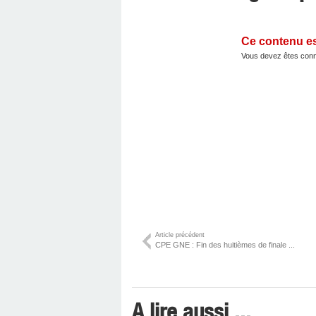
Ce contenu e
Vous devez êtes conn
Article précédent
CPE GNE : Fin des huitièmes de finale ...
A lire aussi ...