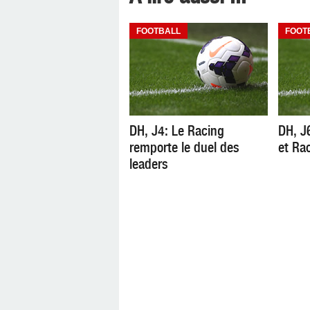
FOOTBALL
FOOT
DH, J4: Le Racing
DH, J
remporte le duel des
et Ra
leaders