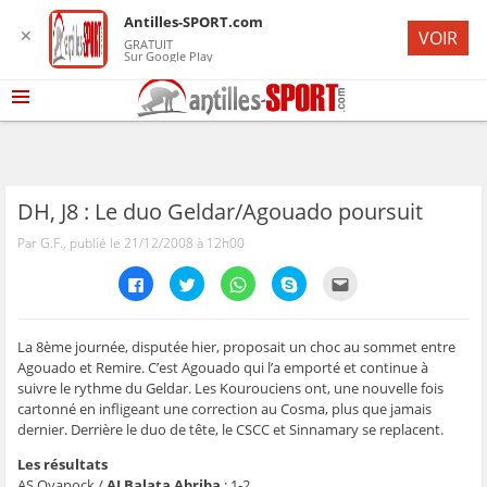
Antilles-SPORT.com
✕
VOIR
GRATUIT
Sur Google Play
DH, J8 : Le duo Geldar/Agouado poursuit
Par G.F., publié le 21/12/2008 à 12h00
C
C
C
C
C
l
l
l
l
l
i
i
i
i
i
q
q
q
q
q
u
u
u
u
u
e
e
e
e
e
La 8ème journée, disputée hier, proposait un choc au sommet entre
z
z
z
z
z
Agouado et Remire. C’est Agouado qui l’a emporté et continue à
p
p
p
p
p
o
o
o
o
o
suivre le rythme du Geldar. Les Kourouciens ont, une nouvelle fois
u
u
u
u
u
cartonné en infligeant une correction au Cosma, plus que jamais
r
r
r
r
r
p
p
p
p
e
dernier. Derrière le duo de tête, le CSCC et Sinnamary se replacent.
a
a
a
a
n
r
r
r
r
v
t
t
t
t
o
Les résultats
a
a
a
a
y
AS Oyapock /
AJ Balata Abriba
: 1-2