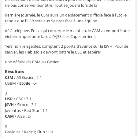
t
t
t
t
o
a
a
a
a
y
ne pas conserver leur titre. Tout se jouera lors de la
g
g
g
g
e
e
e
e
e
r
dernière journée, le CSM aura un déplacement difficile face à l’Etoile
r
r
r
r
p
s
s
s
s
a
tandis que l’USR sera aux Saintes face à une équipe
u
u
u
u
r
r
r
r
r
e
F
T
W
S
-
déjà reléguée. En ce qui concerne le maintien, le CAM a remporté une
a
w
h
k
m
victoire importante face à l’AJSS. Les Capesterriens,
c
i
a
y
a
e
t
t
p
i
b
t
s
e
l
1ers non relégables, comptent 2 points d’avance sur la JSVH. Pour se
o
e
A
(
à
sauver, les Habissois devront battre le CSC et espérer
o
r
p
o
u
k
(
p
u
n
(
o
(
v
a
une défaite du CAM au Gosier.
o
u
o
r
m
u
v
u
e
i
v
r
v
d
(
Résultats
r
e
r
a
o
CSM
/ AS Gosier : 2-1
e
d
e
n
u
d
a
d
s
v
USBM /
Etoile
: 0-
a
n
a
u
r
n
s
n
n
e
s
u
s
e
d
3
u
n
u
n
a
USR
/ CSC : 7-1
n
e
n
o
n
e
n
e
u
s
JSVH
/ Siroco : 3-1
n
o
n
v
u
Juventus / Red Star : 1-1
o
u
o
e
n
u
v
u
l
e
CAM
/ AJSS : 2-
v
e
v
l
n
e
l
e
e
o
l
l
l
f
u
0
l
e
l
e
v
Gauloise / Racing Club : 1-1
e
f
e
n
e
f
e
f
ê
l