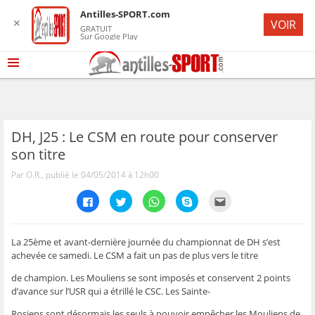
Antilles-SPORT.com
✕
VOIR
GRATUIT
Sur Google Play
DH, J25 : Le CSM en route pour conserver
son titre
Par O.R., publié le 04/05/2014 à 12h00
C
C
C
C
C
l
l
l
l
l
i
i
i
i
i
q
q
q
q
q
u
u
u
u
u
e
e
e
e
e
La 25ème et avant-dernière journée du championnat de DH s’est
z
z
z
z
z
achevée ce samedi. Le CSM a fait un pas de plus vers le titre
p
p
p
p
p
o
o
o
o
o
u
u
u
u
u
de champion. Les Mouliens se sont imposés et conservent 2 points
r
r
r
r
r
d’avance sur l’USR qui a étrillé le CSC. Les Sainte-
p
p
p
p
e
a
a
a
a
n
r
r
r
r
v
Rosiens sont désormais les seuls à pouvoir empêcher les Mouliens de