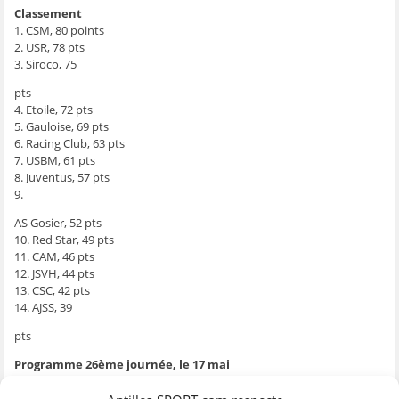
e
n
e
t
l
Classement
n
ê
n
r
e
1. CSM, 80 points
ê
t
ê
e
f
t
r
t
)
e
2. USR, 78 pts
r
e
r
n
e
)
e
ê
3. Siroco, 75
)
)
t
r
pts
e
)
4. Etoile, 72 pts
5. Gauloise, 69 pts
6. Racing Club, 63 pts
7. USBM, 61 pts
8. Juventus, 57 pts
9.
AS Gosier, 52 pts
10. Red Star, 49 pts
11. CAM, 46 pts
12. JSVH, 44 pts
13. CSC, 42 pts
14. AJSS, 39
pts
Programme 26ème journée, le 17 mai
Red Star / Gauloise
Siroco / Juventus