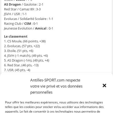
g
g
g
g
e
e
e
e
e
r
AS Dragon
/ Gauloise : 2-1
r
r
r
r
p
Red Star / Camaz 89 : 3-3
s
s
s
s
a
u
u
u
u
r
JSVH / USR : 1-1
r
r
r
r
e
F
T
W
S
-
Evolucas / Solidarité Scolaire : 1-1
a
w
h
k
m
Racing Club /
CSM
: 0-1
c
i
a
y
a
e
t
t
p
i
Jeunesse Evolution /
Amical
: 0-1
b
t
s
e
l
o
e
A
(
à
Le classement
o
r
p
o
u
k
(
p
u
n
1. CS Moule, (66 points, +38)
(
o
(
v
a
o
u
o
r
m
2. Evolucas, (57 pts, +22)
u
v
u
e
i
3. Etoile, (51 pts, +6)
v
r
v
d
(
r
e
r
a
o
4. JSVH (-1 match), (49 pts, +6)
e
d
e
n
u
5. AS Dragon (-1m), (49 pts, +4)
d
a
d
s
v
a
n
a
u
r
6. Red Star, (46 pts, -13)
n
s
n
n
e
7. USR, (45 pts, -4)
s
u
s
e
d
u
n
u
n
a
8. Gauloise, (42 pts, -5)
n
e
n
o
n
e
n
e
u
s
9. USBM, (42 pts, -5)
Antilles-SPORT.com respecte
n
o
n
v
u
10. Solidarité Scolaire (-1m), (41 pts, -5)
o
u
o
e
n
votre vie privé et vos données
u
v
u
l
e
11. Amical (-2m), (40 pts, -2)
v
e
v
l
n
personnelles
12. Racing Club (-1m), (40 pts, -4)
e
l
e
e
o
l
l
l
f
u
13. Jeunesse Evolution, (39 pts, -14)
l
e
l
e
v
Pour offrir les meilleures expériences, nous utilisons des technologies
e
f
e
n
e
14. Camaz 89, (30 pts, -24)
f
e
f
ê
l
telles que les cookies pour stocker et/ou accéder aux informations des
e
n
e
t
l
appareils. Le fait de consentir à ces technologies nous permettra de
NB :
La plupart des équipes comptent 19 matchs
n
ê
n
r
e