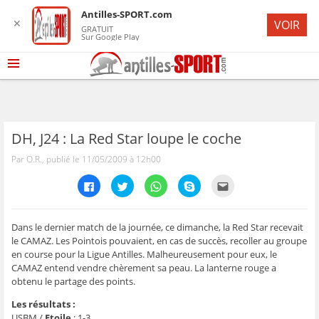
Antilles-SPORT.com
✕
VOIR
GRATUIT
Sur Google Play
DH, J24 : La Red Star loupe le coche
Par O.R., publié le 11/05/2009 à 12h00
C
C
C
C
C
l
l
l
l
l
i
i
i
i
i
q
q
q
q
q
u
u
u
u
u
e
e
e
e
e
Dans le dernier match de la journée, ce dimanche, la Red Star recevait
z
z
z
z
z
le CAMAZ. Les Pointois pouvaient, en cas de succès, recoller au groupe
p
p
p
p
p
o
o
o
o
o
en course pour la Ligue Antilles. Malheureusement pour eux, le
u
u
u
u
u
CAMAZ entend vendre chèrement sa peau. La lanterne rouge a
r
r
r
r
r
p
p
p
p
e
obtenu le partage des points.
a
a
a
a
n
r
r
r
r
v
t
t
t
t
o
Les résultats :
a
a
a
a
y
USBM /
Etoile
: 1-3