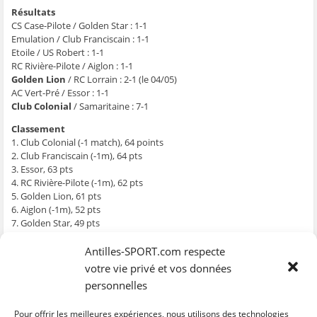
g
g
g
g
e
e
e
e
e
r
Résultats
r
r
r
r
p
CS Case-Pilote / Golden Star : 1-1
s
s
s
s
a
u
u
u
u
r
Emulation / Club Franciscain : 1-1
r
r
r
r
e
F
T
W
S
-
Etoile / US Robert : 1-1
a
w
h
k
m
RC Rivière-Pilote / Aiglon : 1-1
c
i
a
y
a
e
t
t
p
i
Golden Lion
/ RC Lorrain : 2-1 (le 04/05)
b
t
s
e
l
AC Vert-Pré / Essor : 1-1
o
e
A
(
à
o
r
p
o
u
Club Colonial
/ Samaritaine : 7-1
k
(
p
u
n
(
o
(
v
a
o
u
o
r
m
Classement
u
v
u
e
i
1. Club Colonial (-1 match), 64 points
v
r
v
d
(
r
e
r
a
o
2. Club Franciscain (-1m), 64 pts
e
d
e
n
u
3. Essor, 63 pts
d
a
d
s
v
a
n
a
u
r
4. RC Rivière-Pilote (-1m), 62 pts
n
s
n
n
e
5. Golden Lion, 61 pts
s
u
s
e
d
u
n
u
n
a
6. Aiglon (-1m), 52 pts
n
e
n
o
n
e
n
e
u
s
7. Golden Star, 49 pts
n
o
n
v
u
8. Etoile, 48 pts
o
u
o
e
n
u
v
u
l
e
9. Emulation, 48 pts
Antilles-SPORT.com respecte
v
e
v
l
n
10. CS Case-Pilote, 47 pts
e
l
e
e
o
votre vie privé et vos données
l
l
l
f
u
11. Samaritaine, 44 pts
l
e
l
e
v
personnelles
e
f
e
n
e
12. AC Vert-Pré, 42 pts
f
e
f
ê
l
13. US Robert, 41 pts
e
n
e
t
l
Pour offrir les meilleures expériences, nous utilisons des technologies
n
ê
n
r
e