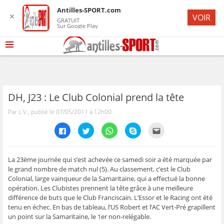
Antilles-SPORT.com
✕
VOIR
GRATUIT
Sur Google Play
DH, J23 : Le Club Colonial prend la tête
Par L.V., publié le 07/05/2011 à 12h00
C
C
C
C
C
l
l
l
l
l
i
i
i
i
i
q
q
q
q
q
u
u
u
u
u
e
e
e
e
e
La 23ème journée qui s’est achevée ce samedi soir a été marquée par
z
z
z
z
z
le grand nombre de match nul (5). Au classement, c’est le Club
p
p
p
p
p
o
o
o
o
o
Colonial, large vainqueur de la Samaritaine, qui a effectué la bonne
u
u
u
u
u
opération. Les Clubistes prennent la tête grâce à une meilleure
r
r
r
r
r
p
p
p
p
e
différence de buts que le Club Franciscain. L’Essor et le Racing ont été
a
a
a
a
n
r
r
r
r
v
tenu en échec. En bas de tableau, l’US Robert et l’AC Vert-Pré grapillent
t
t
t
t
o
un point sur la Samaritaine, le 1er non-relégable.
a
a
a
a
y