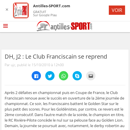
Antilles-SPORT.com
✕
VOIR
GRATUIT
Sur Google Play
DH, J2 : Le Club Franciscain se reprend
Par ujc, publié le 15/10/2010 à 12h00
C
C
C
C
C
l
l
l
l
l
i
i
i
i
i
q
q
q
q
q
u
u
u
u
u
e
e
e
e
e
Après 2 défaites en championnat puis en Coupe de France, le Club
z
z
z
z
z
Franciscain renoue avec le succès en ouverture de la 2ème journée de
p
p
p
p
p
o
o
o
o
o
championnat. Ce soir, les Franciscains battent le Golden Star sur le
u
u
u
u
u
plus petit des scores. Pour les Goldénistes, par contre, ce revers est le
r
r
r
r
r
p
p
p
p
e
2ème consécutif. Dans l’autre match de la soirée, le champion en titre,
a
a
a
a
n
r
r
r
r
v
le RC Rivière-Pilote concède le nul sur sa pelouse face au Golden Lion.
t
t
t
t
o
Demain, la journée se poursuit avec, notamment, le derby robertin au
a
a
a
a
y