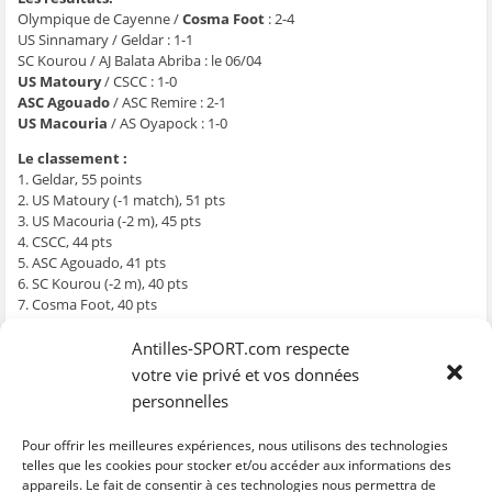
g
g
g
g
e
e
e
e
e
r
Olympique de Cayenne /
Cosma Foot
: 2-4
r
r
r
r
p
US Sinnamary / Geldar : 1-1
s
s
s
s
a
u
u
u
u
r
SC Kourou / AJ Balata Abriba : le 06/04
r
r
r
r
e
F
T
W
S
-
US Matoury
/ CSCC : 1-0
a
w
h
k
m
ASC Agouado
/ ASC Remire : 2-1
c
i
a
y
a
e
t
t
p
i
US Macouria
/ AS Oyapock : 1-0
b
t
s
e
l
o
e
A
(
à
Le classement :
o
r
p
o
u
k
(
p
u
n
1. Geldar, 55 points
(
o
(
v
a
o
u
o
r
m
2. US Matoury (-1 match), 51 pts
u
v
u
e
i
3. US Macouria (-2 m), 45 pts
v
r
v
d
(
r
e
r
a
o
4. CSCC, 44 pts
e
d
e
n
u
5. ASC Agouado, 41 pts
d
a
d
s
v
a
n
a
u
r
6. SC Kourou (-2 m), 40 pts
n
s
n
n
e
7. Cosma Foot, 40 pts
s
u
s
e
d
u
n
u
n
a
8. AJ Balata Abriba (-1 m), 36 pts
n
e
n
o
n
e
n
e
u
s
9. ASC Remire, 35 pts
Antilles-SPORT.com respecte
n
o
n
v
u
10. AS Oyapock, US Sinnamary, 34 pts
o
u
o
e
n
votre vie privé et vos données
u
v
u
l
e
12. Olympique, 32 pts
v
e
v
l
n
personnelles
e
l
e
e
o
NB :
La rencontre de la 10ème journée entre Matoury et Macouria est
l
l
l
f
u
l
e
l
e
v
à rejouer. L’US Macouria avait remporté le match (2-1).
Pour offrir les meilleures expériences, nous utilisons des technologies
e
f
e
n
e
f
e
f
ê
l
La prochaine journée aura lieu le 12 avril avec Geldar/Balata Abriba,
telles que les cookies pour stocker et/ou accéder aux informations des
e
n
e
t
l
appareils. Le fait de consentir à ces technologies nous permettra de
Matoury/Agouado et Cosma/Macouria.
n
ê
n
r
e