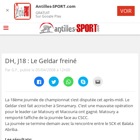
Antilles-SPORT.com
✕
VOIR
GRATUIT
Sur Google Play
DH, J18 : Le Geldar freiné
Par G.F., publié le 05/04/2008 à 12h00
C
C
C
C
C
l
l
l
l
l
i
i
i
i
i
q
q
q
q
q
u
u
u
u
u
e
e
e
e
e
La 18ème journée de championnat s’est disputée cet après-midi. Le
z
z
z
z
z
Geldar s’est fait accrocher à Sinnamary. C’est une mauvaise opération
p
p
p
p
p
o
o
o
o
o
pour le leader car Matoury et Macouria ont gagné. Matoury a
u
u
u
u
u
remporté l’affiche de la journée face au CSCC.
r
r
r
r
r
p
p
p
p
e
La journée se termine demain avec la rencontre entre le SCK et Balata
a
a
a
a
n
r
r
r
r
v
Abriba.
t
t
t
t
o
a
a
a
a
y
Les résultats: