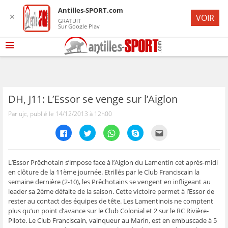
Antilles-SPORT.com
✕
VOIR
GRATUIT
Sur Google Play
DH, J11: L’Essor se venge sur l’Aiglon
Par ujc, publié le 14/12/2013 à 12h00
C
C
C
C
C
l
l
l
l
l
i
i
i
i
i
q
q
q
q
q
u
u
u
u
u
e
e
e
e
e
L’Essor Prêchotain s’impose face à l’Aiglon du Lamentin cet après-midi
z
z
z
z
z
en clôture de la 11ème journée. Etrillés par le Club Franciscain la
p
p
p
p
p
o
o
o
o
o
semaine dernière (2-10), les Prêchotains se vengent en infligeant au
u
u
u
u
u
leader sa 2ème défaite de la saison. Cette victoire permet à l’Essor de
r
r
r
r
r
p
p
p
p
e
rester au contact des équipes de tête. Les Lamentinois ne comptent
a
a
a
a
n
r
r
r
r
v
plus qu’un point d’avance sur le Club Colonial et 2 sur le RC Rivière-
t
t
t
t
o
Pilote. Le Club Franciscain, vainqueur au Marin, est en embuscade à 5
a
a
a
a
y