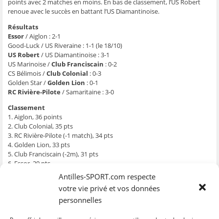
g
g
g
g
e
points avec 2 matches en moins. En bas de classement, l’US Robert
e
e
e
e
r
renoue avec le succès en battant l’US Diamantinoise.
r
r
r
r
p
s
s
s
s
a
u
u
u
u
r
Résultats
r
r
r
r
e
F
T
W
S
-
Essor
/ Aiglon : 2-1
a
w
h
k
m
Good-Luck / US Riveraine : 1-1 (le 18/10)
c
i
a
y
a
e
t
t
p
i
US Robert
/ US Diamantinoise : 3-1
b
t
s
e
l
US Marinoise /
Club Franciscain
: 0-2
o
e
A
(
à
o
r
p
o
u
CS Bélimois /
Club Colonial
: 0-3
k
(
p
u
n
Golden Star /
Golden Lion
: 0-1
(
o
(
v
a
o
u
o
r
m
RC Rivière-Pilote
/ Samaritaine : 3-0
u
v
u
e
i
v
r
v
d
(
r
e
r
a
o
Classement
e
d
e
n
u
1. Aiglon, 36 points
d
a
d
s
v
a
n
a
u
r
2. Club Colonial, 35 pts
n
s
n
n
e
3. RC Rivière-Pilote (-1 match), 34 pts
s
u
s
e
d
u
n
u
n
a
4. Golden Lion, 33 pts
n
e
n
o
n
e
n
e
u
s
5. Club Franciscain (-2m), 31 pts
n
o
n
v
u
6. Essor, 29 pts
o
u
o
e
n
u
v
u
l
e
7. Golden Star, 25 pts
Antilles-SPORT.com respecte
v
e
v
l
n
8. Samaritaine, 23 pts
e
l
e
e
o
votre vie privé et vos données
l
l
l
f
u
9. US Robert, 21 pts
l
e
l
e
v
personnelles
e
f
e
n
e
10. US Riveraine, 20 pts
f
e
f
ê
l
11. US Marinoise (-1m), 20 pts
e
n
e
t
l
n
ê
n
r
e