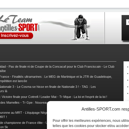
nidad
-
Pas de finale ni de Coupe de la Concacaf pour le Club Franciscain
-
Le Club
raïbe
 France
-
Finalités ultramarines : Le MEG de Martinique et la JTR de Guadeloupe,
mpétition est lancée
ationale 3
-
Le Cosma se hisse en finale de Nationale 3 !
-
TAG : Les
urs là
 Victoire finale pour Cottrell / Leader Mat
-
Tr Mque : La loi et l’esprit de la loi !
e des Mamelles
-
Tr Gpe : Nouveau changement de leader, Damien Urcel out
-
Tr
Antilles-SPORT.com respe
couronne au MRT
-
L’équipage Nègre – Gérard remporte le 9e rallye du Pays Marie-
MRT !
Pour offrir les meilleures expériences, nous util
 de championne de France élite
-
Un semi marathon sous le signe de la chaleur et
telles que les cookies pour stocker et/ou accéde
son 5k