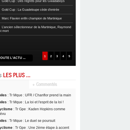
Gold Cup : Des regrets pour les Gwadaboys
Football
Reg 1 972 : Le RC Saint-J
Gold Cup : La Guadeloupe cède d’entrée
Football
Cpe Mque : Le RC Saint-Jos
Marc Flavien enfin champion de Martinique
Franciscain en finale
L’ancien sélectionneur de la Martinique, Raymond
Football
L’US Robert retrouve la Ré
st mort
1
2
3
4
5
OUTE L'ACTU ...
es
LES PLUS ...
+ Commentés
oiles
: Tr Mque : UFR / Chanflor prend la main
oiles
: Tr Mque : La loi et l'esprit de la loi !
yclisme
: Tr Gpe : Kaden Hopkins comme
révu
oiles
: Tr Mque : Le duel se poursuit
yclisme
: Tr Gpe : Une 2ème étape à accent