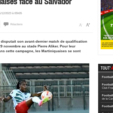
uaises face au Salvador
 01/12/2023 à 05h05
Réactions
 disputait son avant-dernier match de qualification
9 novembre au stade Pierre Aliker. Pour leur
dans cette campagne, les Martiniquaises se sont
TOUT'
A
Football
Football
Club Fra
Football
de la Ca
Football