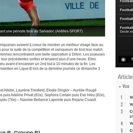
Football
Football
Football
Football
rant une période face au Salvador. (Antilles-SPORT)
Destin e
tiniquaises avaient à coeur de montrer un meilleur visage face au
 pour la suite de la compétition et vainqueurs de tout leur match
iennes rencontraient une belle opposition à Dillon. Les joueuses
 leur précédentes sorties et tenaient plus d’une heure. Elles
T
eu avant d’encaisser un 2nd but à 10 minutes de la fin. Les
maintien en Ligue B lors de la dernière journée ce dimanche 3
Articl
+ Vus
et Allebe, Laurène Tresfield, Elodie Dinglor – Aurélie Rougé
 puis Adeline Privat (82e), Sephora Certain puis Eve Hieu (82e),
1
V
Gaydu (76e) – Naomie Bellance Lapointe puis Rejane Civault
2
V
3
C
p
4
V
5
C
ue B, Groupe B)