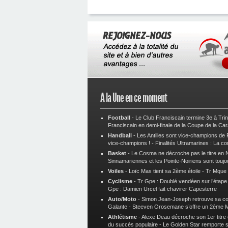
A la Une en ce moment
Football
-
Le Club Franciscain termine 3e à Tri
Franciscain en demi-finale de la Coupe de la Ca
Handball
-
Les Antilles sont vice-champions de
vice-champions !
-
Finalités Ultramarines : La co
Basket
-
Le Cosma ne décroche pas le titre en N
Sinnamariennes et les Pointe-Noiriens sont toujo
Voiles
-
Loïc Mas tient sa 2ème étoile
-
Tr Mque :
Cyclisme
-
Tr Gpe : Doublé vendéen sur l’étap
Gpe : Damien Urcel fait chavirer Capesterre
Auto/Moto
-
Simon Jean-Joseph retrouve sa 
Galante
-
Steeven Orosemane s’offre un 2ème 
Athlétisme
-
Alexe Deau décroche son 1er titre
du succès populaire
-
Le Golden Star remporte 