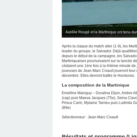
Aurélie Rougé et la Martinique ont tenu du
Après la claque du match aller (1-9), les Mar
leader du groupe, le Salvador. Déjà qualifiées
depuis le début de la campagne, les Salvador
Martiniquaises poursuivaient sur la lancée de
cédaient une 1ère fois à la 64ème minute de j
joueuses de Jean-Marc Civault joueront leur 
décembre. Elles devront battre le Honduras.
La composition de la Martinique
Emelline Mainguy – Doralina Dijon, Ambre All
(cap) puis Maeva Jacques (75e), Seina Clavos
Prisca Carin, Mylaine Tarrieu puis Ludmila 
(89e)
Sélectionneur : Jean-Marc Civault
Résultats et programme (Lig