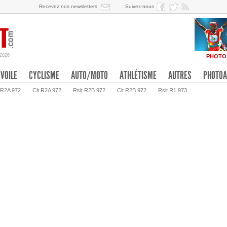
Recevez nos newsletters
Suivez-nous
/2026
PHOTO
VOILE
CYCLISME
AUTO/MOTO
ATHLÉTISME
AUTRES
PHOTOA
 R2A 972
Clt R2A 972
Rslt R2B 972
Clt R2B 972
Rslt R1 973