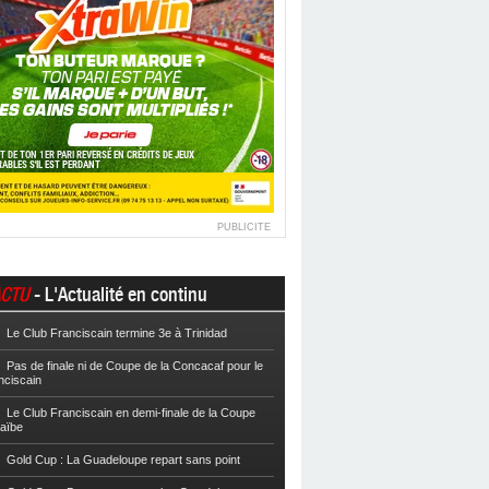
PUBLICITE
CTU
- L'Actualité en continu
Le Club Franciscain termine 3e à Trinidad
Football
Cpe VYV : Les Martiniquais 
Pas de finale ni de Coupe de la Concacaf pour le
Football
Cpe VYV : L’AS Gosier et le
nciscain
Football
La Coupe de Martinique dor
Le Club Franciscain en demi-finale de la Coupe
raïbe
Football
Reg 2 : L’AS Morne-des-Es
l’Inter Sainte-Anne, champion
Gold Cup : La Guadeloupe repart sans point
Football
Reg 1 972 : Le CS Case-Pilo