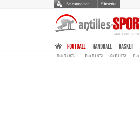
Se connecter
S'inscrire
Mise à jour - 07/08
.
FOOTBALL
HANDBALL
BASKET
Rslt R1 971
Rslt R1 972
Clt R1 972
Rslt