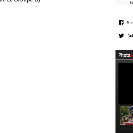
e
Sui
Sui
Photo
A