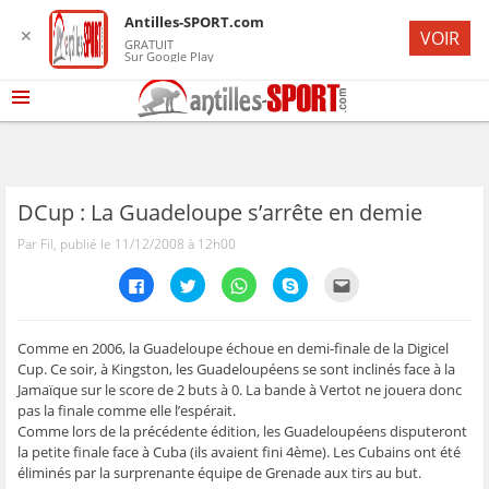
Antilles-SPORT.com
✕
VOIR
GRATUIT
Sur Google Play
DCup : La Guadeloupe s’arrête en demie
Par Fil, publié le 11/12/2008 à 12h00
C
C
C
C
C
l
l
l
l
l
i
i
i
i
i
q
q
q
q
q
u
u
u
u
u
e
e
e
e
e
Comme en 2006, la Guadeloupe échoue en demi-finale de la Digicel
z
z
z
z
z
Cup. Ce soir, à Kingston, les Guadeloupéens se sont inclinés face à la
p
p
p
p
p
o
o
o
o
o
Jamaïque sur le score de 2 buts à 0. La bande à Vertot ne jouera donc
u
u
u
u
u
pas la finale comme elle l’espérait.
r
r
r
r
r
p
p
p
p
e
Comme lors de la précédente édition, les Guadeloupéens disputeront
a
a
a
a
n
r
r
r
r
v
la petite finale face à Cuba (ils avaient fini 4ème). Les Cubains ont été
t
t
t
t
o
éliminés par la surprenante équipe de Grenade aux tirs au but.
a
a
a
a
y