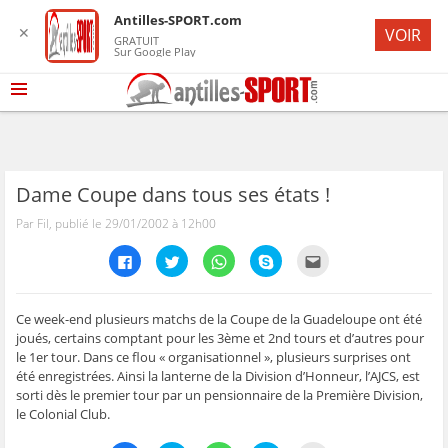
Antilles-SPORT.com
✕
VOIR
GRATUIT
Sur Google Play
Dame Coupe dans tous ses états !
Par Fil, publié le 29/01/2002 à 12h00
C
C
C
C
C
l
l
l
l
l
i
i
i
i
i
q
q
q
q
q
u
u
u
u
u
e
e
e
e
e
Ce week-end plusieurs matchs de la Coupe de la Guadeloupe ont été
z
z
z
z
z
joués, certains comptant pour les 3ème et 2nd tours et d’autres pour
p
p
p
p
p
o
o
o
o
o
le 1er tour. Dans ce flou « organisationnel », plusieurs surprises ont
u
u
u
u
u
été enregistrées. Ainsi la lanterne de la Division d’Honneur, l’AJCS, est
r
r
r
r
r
p
p
p
p
e
sorti dès le premier tour par un pensionnaire de la Première Division,
a
a
a
a
n
r
r
r
r
v
le Colonial Club.
t
t
t
t
o
a
a
a
a
y