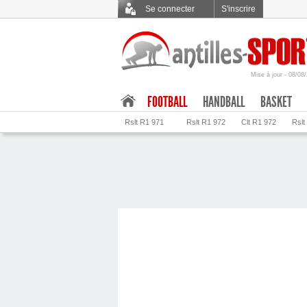
Se connecter
S'inscrire
Mise à jour - 08/08
.
FOOTBALL
HANDBALL
BASKET
Rslt R1 971
Rslt R1 972
Clt R1 972
Rslt