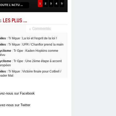
1
2
3
4
5
OUTE L'ACTU ...
es
LES PLUS ...
+ Commentés
oiles
: Tr Mque : La loi et l'esprit de la loi !
oiles
: Tr Mque : UFR / Chanflor prend la main
yclisme
: Tr Gpe : Kaden Hopkins comme
révu
yclisme
: Tr Gpe : Une 2ème étape à accent
uropéen
oiles
: Tr Mque : Victoire finale pour Cottrell /
eader Mat
vez-nous sur Facebook
vez-nous sur Twitter