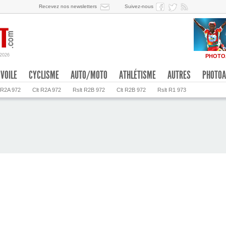
Recevez nos newsletters
Suivez-nous
/2026
PHOTO
VOILE
CYCLISME
AUTO/MOTO
ATHLÉTISME
AUTRES
PHOTOA
 R2A 972
Clt R2A 972
Rslt R2B 972
Clt R2B 972
Rslt R1 973