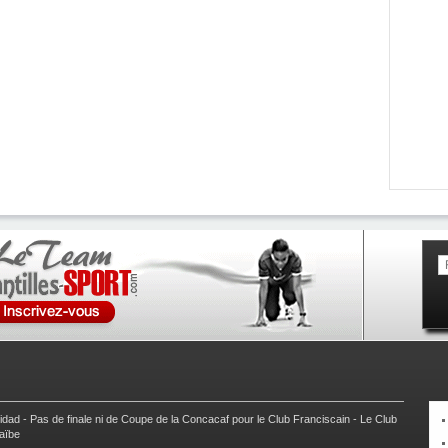
nidad
-
Pas de finale ni de Coupe de la Concacaf pour le Club Franciscain
-
Le Club
raïbe