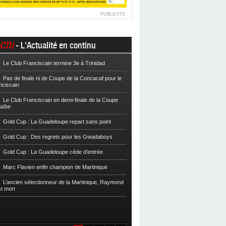
PUBLICITE
CTU
- L'Actualité en continu
Le Club Franciscain termine 3e à Trinidad
Football
Cpe VYV : Les Martiniquais 
Pas de finale ni de Coupe de la Concacaf pour le
Football
Cpe VYV : L’AS Gosier et le
nciscain
Football
La Coupe de Martinique dor
Le Club Franciscain en demi-finale de la Coupe
raïbe
Football
Reg 2 : L’AS Morne-des-Es
l’Inter Sainte-Anne, champion
Gold Cup : La Guadeloupe repart sans point
Football
Reg 1 972 : Le CS Case-Pilo
Gold Cup : Des regrets pour les Gwadaboys
Football
Reg 1 972 : Le RC Saint-J
Gold Cup : La Guadeloupe cède d’entrée
Football
Cpe Mque : Le RC Saint-Jos
Marc Flavien enfin champion de Martinique
Franciscain en finale
L’ancien sélectionneur de la Martinique, Raymond
Football
L’US Robert retrouve la Ré
st mort