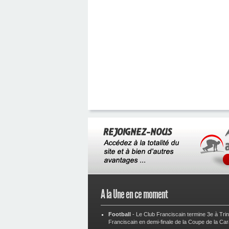
A la Une en ce moment
Football
-
Le Club Franciscain termine 3e à Tri
Franciscain en demi-finale de la Coupe de la Ca