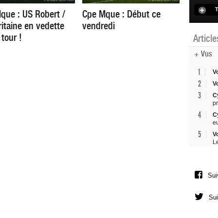
T
que : US Robert /
Cpe Mque : Début ce
itaine en vedette
vendredi
tour !
Articl
+ Vus
1
V
2
V
3
C
p
4
C
e
5
V
L
Sui
Sui