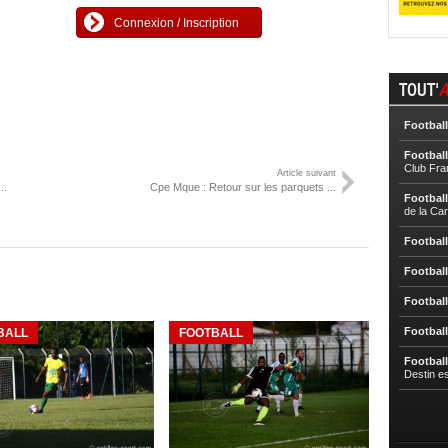
Connexion / Inscription
TOUT'
A
Football
Football
Club Fra
Article suivant
..
Cpe Mque : Retour sur les parquets ...
Football
de la Ca
Football
Football
Football
Football
BALL
FOOTBALL
Football
Destin e