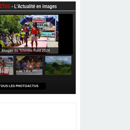
CTUS
- L'Actualité en images
Images du Tchimbe Raid 2024
TOUS LES PHOTOACTUS