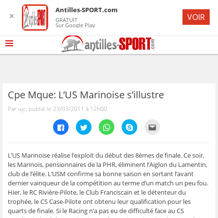
Antilles-SPORT.com
✕
VOIR
GRATUIT
Sur Google Play
Cpe Mque: L’US Marinoise s’illustre
Par ujc, publié le 23/03/2011 à 12h00
C
C
C
C
C
l
l
l
l
l
i
i
i
i
i
q
q
q
q
q
u
u
u
u
u
e
e
e
e
e
L’US Marinoise réalise l’exploit du début des 8èmes de finale. Ce soir,
z
z
z
z
z
les Marinois, pensionnaires de la PHR, éliminent l’Aiglon du Lamentin,
p
p
p
p
p
o
o
o
o
o
club de l’élite. L’USM confirme sa bonne saison en sortant l’avant
u
u
u
u
u
dernier vainqueur de la compétition au terme d’un match un peu fou.
r
r
r
r
r
p
p
p
p
e
Hier, le RC Rivière-Pilote, le Club Franciscain et le détenteur du
a
a
a
a
n
r
r
r
r
v
trophée, le CS Case-Pilote ont obtenu leur qualification pour les
t
t
t
t
o
quarts de finale. Si le Racing n’a pas eu de difficulté face au CS
a
a
a
a
y