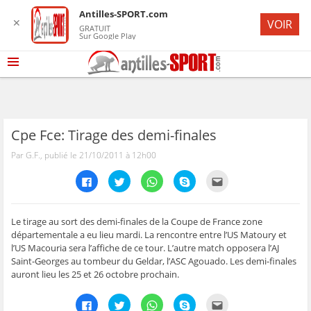
Antilles-SPORT.com
✕
VOIR
GRATUIT
Sur Google Play
Cpe Fce: Tirage des demi-finales
Par G.F., publié le 21/10/2011 à 12h00
C
C
C
C
C
l
l
l
l
l
i
i
i
i
i
q
q
q
q
q
u
u
u
u
u
e
e
e
e
e
Le tirage au sort des demi-finales de la Coupe de France zone
z
z
z
z
z
départementale a eu lieu mardi. La rencontre entre l’US Matoury et
p
p
p
p
p
o
o
o
o
o
l’US Macouria sera l’affiche de ce tour. L’autre match opposera l’AJ
u
u
u
u
u
Saint-Georges au tombeur du Geldar, l’ASC Agouado. Les demi-finales
r
r
r
r
r
p
p
p
p
e
auront lieu les 25 et 26 octobre prochain.
a
a
a
a
n
r
r
r
r
v
t
t
t
t
o
C
C
C
C
C
a
a
a
a
y
l
l
l
l
l