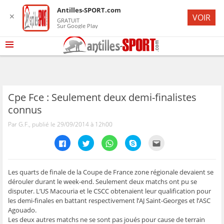
Antilles-SPORT.com
✕
VOIR
GRATUIT
Sur Google Play
Cpe Fce : Seulement deux demi-finalistes
connus
Par G.F., publié le 29/09/2014 à 12h00
C
C
C
C
C
l
l
l
l
l
i
i
i
i
i
q
q
q
q
q
u
u
u
u
u
e
e
e
e
e
Les quarts de finale de la Coupe de France zone régionale devaient se
z
z
z
z
z
dérouler durant le week-end. Seulement deux matchs ont pu se
p
p
p
p
p
o
o
o
o
o
disputer. L’US Macouria et le CSCC obtenaient leur qualification pour
u
u
u
u
u
les demi-finales en battant respectivement l’AJ Saint-Georges et l’ASC
r
r
r
r
r
p
p
p
p
e
Agouado.
a
a
a
a
n
r
r
r
r
v
Les deux autres matchs ne se sont pas joués pour cause de terrain