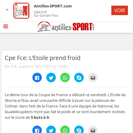
Antilles-SPORT.com
✕
VOIR
GRATUIT
Sur Google Play
Cpe Fce: L’Etoile prend froid
Par O.R., publié le 16/11/2012 à 12h00
C
C
C
C
C
l
l
l
l
l
i
i
i
i
i
q
q
q
q
q
u
u
u
u
u
e
e
e
e
e
Le 8ème tour de la Coupe de France a débuté ce vendredi. L’Etoile de
z
z
z
z
z
Morne-à-l’Eau avait une partie difficile à jouer sur la pelouse de
p
p
p
p
p
o
o
o
o
o
Colmar, dans l’est de la France. Face à une équipe de National, les
u
u
u
u
u
Guadeloupéens n’ont pas fait le poids et se sont lourdement inclinés
r
r
r
r
r
p
p
p
p
e
sur le score de
5 buts à 0
.
a
a
a
a
n
r
r
r
r
v
t
t
t
t
o
C
C
C
C
C
a
a
a
a
y
l
l
l
l
l