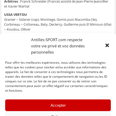
Arbitres
: Franck Schneider (France) assisté de Jean-Pierre Jeanvillier
et Xavier Martial
USSA VERTOU
Granier – Sidaner (cap), Montiege, Gomis puis Macomba (3e),
Corbineau – Cottereau, Baty, Declercy, Guillerme puis El Mimoun (65e)
– Koudou, Olliver
Remplaçants
: Lemaître, Raud, Delanoe
Entraîneurs
: Alban Attonaty et Gildas Paul
Antilles-SPORT.com respecte
votre vie privé et vos données
CLUB COLONIAL
personnelles
Vermignon – Lepel, Dijon, Regna, Doure – Crétinoir (cap), Hérelle,
Zephir puis Joseph-Louis (57e), Nedra, Pignet – Sony puis Reuperné
(63e)
Pour offrir les meilleures expériences, nous utilisons des technologies
Remplaçants
: Grambert, Vandestoc, Clais
telles que les cookies pour stocker et/ou accéder aux informations des
Entraîneurs
: Charles Bonix et Bruno Bonnart
appareils. Le fait de consentir à ces technologies nous permettra de
traiter des données telles que le comportement de navigation ou les ID
uniques sur ce site. Le fait de ne pas consentir ou de retirer son
C
C
C
C
C
l
l
l
l
l
consentement peut avoir un effet négatif sur certaines caractéristiques
i
i
i
i
i
et fonctions.
q
q
q
q
q
u
u
u
u
u
e
e
e
e
e
z
z
z
z
z
« Previous
Next »
p
p
p
p
p
Accepter
o
o
o
o
o
u
u
u
u
u
r
r
r
r
r