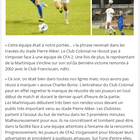
ê
t
ê
e
f
t
r
t
)
e
r
e
r
n
e
)
e
ê
)
)
t
r
e
)
« Cette équipe était à notre portée… » la phrase revenait dans les
travées du stade Pierre Aliker. Le Club Colonial ne réussit pas à
s’imposer face à une équipe de CFA 2. Une fois de plus, le représentant
de la Martinique s’incline sur son sol (la dernière victoire remonte à
2002 avec le Club Franciscain, ndlr).
« Ce soir, on était bien dans toutes nos lignes mais, nous avons pas
réussi à marquer » avoue Charles Bonix. L’entraîneur du Club Colonial
peut en effet regretter le manque de réussite de ses joueurs en tout
début de match et durant le dernier quart d’heure de la partie.
Les Martiniquais débutent très bien son rendez-vous devant un
public très important venu au stade Pierre Aliker. Les Clubistes
partent à l’assaut du but de Vertou dans les 5 premières minutes.
Malheureusement pour eux, ils ne concrétisent et tombent peut-être
dans la facilité face à une équipe attentiste à l’entame de la rencontre.
Progressivement, les joueurs de CFA2 s’organisent pour bloquer leurs
adversaires et procèdent à quelques attaques. Sur l’une d’entre elles,