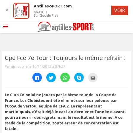
Antilles-SPORT.com
✕
VOIR
GRATUIT
Sur Google Play
Cpe Fce 7e Tour : Toujours le même refrain !
Par ujc, publié le 16/11/2012 à 07h27
C
C
C
C
C
l
l
l
l
l
i
i
i
i
i
q
q
q
q
q
u
u
u
u
u
e
e
e
e
e
Le Club Colonial ne jouera pas le 8ème tour de la Coupe de
z
z
z
z
z
France. Les Clubistes ont été éliminés sur leur pelouse par
p
p
p
p
p
o
o
o
o
o
l'USSA de Vertou, équipe de CFA 2. Le représentant
u
u
u
u
u
martiniquais, c'était déjà le cas l'an dernier et l'année d'avant,
r
r
r
r
r
p
p
p
p
e
pourra nourrir des regrets mais, le résultat est le même. A ce
a
a
a
a
n
r
r
r
r
v
stade de la compétition, toute erreur de concentration est
t
t
t
t
o
fatale.
a
a
a
a
y