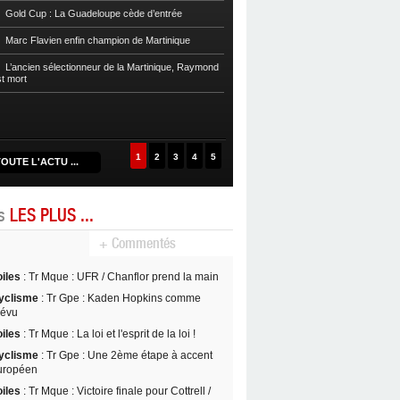
Football
Reg 1 972 : Le RC Saint-J
Gold Cup : La Guadeloupe cède d’entrée
Football
Cpe Mque : Le RC Saint-Jos
Marc Flavien enfin champion de Martinique
Franciscain en finale
L’ancien sélectionneur de la Martinique, Raymond
Football
L’US Robert retrouve la Ré
st mort
1
2
3
4
5
OUTE L'ACTU ...
es
LES PLUS ...
+ Commentés
oiles
: Tr Mque : UFR / Chanflor prend la main
yclisme
: Tr Gpe : Kaden Hopkins comme
révu
oiles
: Tr Mque : La loi et l'esprit de la loi !
yclisme
: Tr Gpe : Une 2ème étape à accent
uropéen
oiles
: Tr Mque : Victoire finale pour Cottrell /