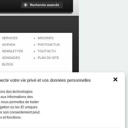
Recherche avancée
SERVICES
ARCHIVES
AGENDA
PHOTOACTUS
NEWSLETTER
TOUT'ACTU
SONDAGES
PLAN DU SITE
BLOGS
cte votre vie privé et vos données personnelles
isons des technologies
r aux informations des
 nous permettra de traiter
gation ou les ID uniques
tirer son consentement peut
s et fonctions.