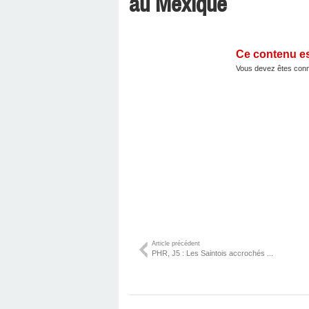
au Mexique
Ce contenu e
Vous devez êtes conn
Article précédent
PHR, J5 : Les Saintois accrochés ...