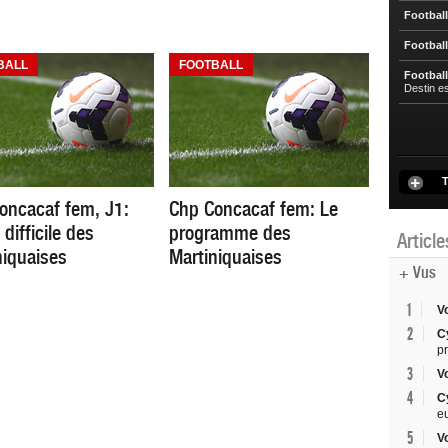
Football
Football
BALL
FOOTBALL
Football
Destin e
T
oncacaf fem, J1:
Chp Concacaf fem: Le
difficile des
programme des
Articl
niquaises
Martiniquaises
+ Vus
1
V
2
C
p
3
V
4
C
e
5
V