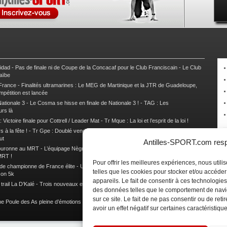
nidad
-
Pas de finale ni de Coupe de la Concacaf pour le Club Franciscain
-
Le Club
raïbe
 France
-
Finalités ultramarines : Le MEG de Martinique et la JTR de Guadeloupe,
mpétition est lancée
ationale 3
-
Le Cosma se hisse en finale de Nationale 3 !
-
TAG : Les
urs là
 Victoire finale pour Cottrell / Leader Mat
-
Tr Mque : La loi et l’esprit de la loi !
 à la fête !
-
Tr Gpe : Doublé vendéen sur l’étape des Mamelles
-
Tr Gpe :
ut
Antilles-SPORT.com respe
couronne au MRT
-
L’équipage Nègre – Gérard remporte le 9e rallye du Pays Marie-
MRT !
Pour offrir les meilleures expériences, nous util
 de championne de France élite
-
Un semi marathon sous le signe de la chaleur et
telles que les cookies pour stocker et/ou accéde
son 5k
appareils. Le fait de consentir à ces technologies
rail La D’Kalé
-
Trois nouveaux et un habitué au palmarès du Trail des Trésors
-
des données telles que le comportement de navi
sur ce site. Le fait de ne pas consentir ou de re
e Poule des As pleine d’émotions !
-
Images de la Woulib 113 X-Trem
avoir un effet négatif sur certaines caractéristique