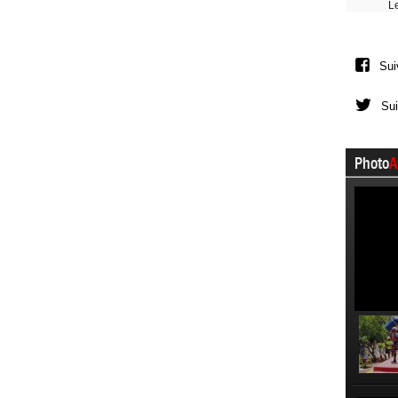
L
Sui
Sui
Photo
A