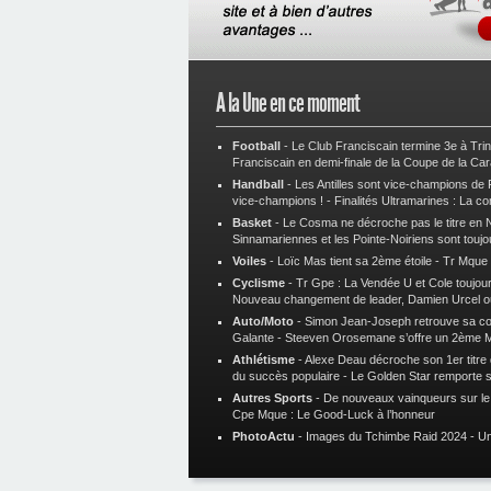
A la Une en ce moment
Football
-
Le Club Franciscain termine 3e à Tri
Franciscain en demi-finale de la Coupe de la Ca
Handball
-
Les Antilles sont vice-champions de
vice-champions !
-
Finalités Ultramarines : La co
Basket
-
Le Cosma ne décroche pas le titre en N
Sinnamariennes et les Pointe-Noiriens sont toujo
Voiles
-
Loïc Mas tient sa 2ème étoile
-
Tr Mque :
Cyclisme
-
Tr Gpe : La Vendée U et Cole toujours
Nouveau changement de leader, Damien Urcel o
Auto/Moto
-
Simon Jean-Joseph retrouve sa 
Galante
-
Steeven Orosemane s’offre un 2ème 
Athlétisme
-
Alexe Deau décroche son 1er titre
du succès populaire
-
Le Golden Star remporte 
Autres Sports
-
De nouveaux vainqueurs sur le t
Cpe Mque : Le Good-Luck à l’honneur
PhotoActu
-
Images du Tchimbe Raid 2024
-
Un