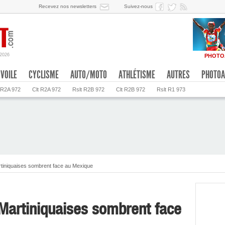
Recevez nos newsletters
Suivez-nous
/2026
PHOTO
VOILE
CYCLISME
AUTO/MOTO
ATHLÉTISME
AUTRES
PHOTOA
 R2A 972
Clt R2A 972
Rslt R2B 972
Clt R2B 972
Rslt R1 973
tiniquaises sombrent face au Mexique
Martiniquaises sombrent face