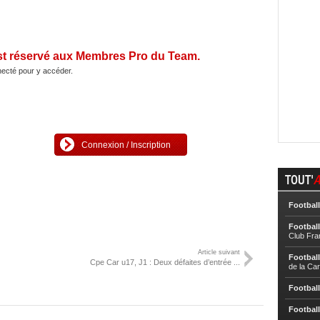
st réservé aux Membres Pro du Team.
ecté pour y accéder.
Connexion / Inscription
TOUT'
A
Football
Football
Club Fra
Article suivant
Football
Cpe Car u17, J1 : Deux défaites d’entrée ...
de la Ca
Football
Football