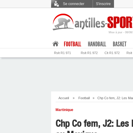
Se connecter
S'inscrire
Mise à jour - 08/08
.
FOOTBALL
HANDBALL
BASKET
Rslt R1 971
Rslt R1 972
Clt R1 972
Rslt
Accueil
»
Football
»
Chp Co fem, J2: Les Mar
Martinique
Chp Co fem, J2: Les 