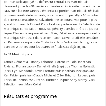
pour un tacle appuyé du défenseur central. Les Martiniquais
ê
t
ê
e
f
t
r
t
)
e
devraient jouer les 40 dernières minutes en infériorité numérique. Le
r
e
r
n
sauveur allait être Yannis Clémentia. Le portier martiniquais réalisait
e
)
e
ê
)
)
t
plusieurs arrêts déterminants, notamment un pénalty à 10 minutes
r
e
du terme. La maladresse salvadorienne se poursuivait pour le plus
)
grand bonheur de Florent Poulolo et ses partenaires. La Sélection de
Martinique concédait un nouveau pénalty dans les arrêts de jeu sur
lequel Clementia ne pouvait rien. Mais, c’était sans conséquence et la
Martinique s’imposait dans ce 1er match. Ce vendredi, elle sera face
au Panama, vainqueur du Costa Rica dans l’autre match du groupe.
L’un des 2 tickets pour les quarts de finale sera déjà en jeu.
Le 11 Martiniquais
Yannis Clémentia – Ronny Labonne, Florent Poulolo, Jonathan
Rivierez, Florian Lapis – Daniel Hérelle (cap) puis Thomas Ephestion
(67e), Cyril Mandouki, Kévin Fortuné puis Jonathan Mexique (46e) –
Karl Fabien puis Jean-Claude Michalet (58e), Brighton Labeau puis
Enrick Reuperné (75e), Patrick Burner puis puis Andy Marny (75e)
Sélectionneur : Marc Collat
Résultats et programme