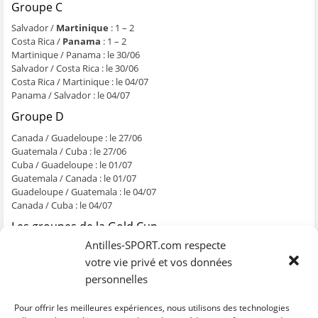
Groupe C
Salvador /
Martinique
: 1 – 2
Costa Rica /
Panama
: 1 – 2
Martinique / Panama : le 30/06
Salvador / Costa Rica : le 30/06
Costa Rica / Martinique : le 04/07
Panama / Salvador : le 04/07
Groupe D
Canada / Guadeloupe : le 27/06
Guatemala / Cuba : le 27/06
Cuba / Guadeloupe : le 01/07
Guatemala / Canada : le 01/07
Guadeloupe / Guatemala : le 04/07
Canada / Cuba : le 04/07
Les groupes de la Gold Cup
Antilles-SPORT.com respecte
A : Etats-Unis, Jamaïque, Trinidad, St-Kitts et Nevis
B : Mexique, Haïti, Honduras, Qatar
votre vie privé et vos données
C : Costa Rica, Salvador, Panama, Martinique
personnelles
D : Canada, Guatemala, Cuba, Guadeloupe
Pour offrir les meilleures expériences, nous utilisons des technologies