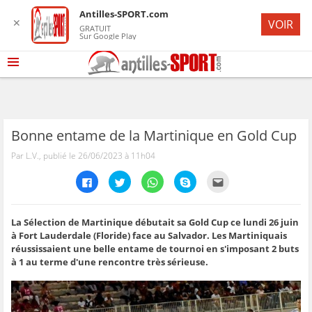
Antilles-SPORT.com
✕
VOIR
GRATUIT
Sur Google Play
Bonne entame de la Martinique en Gold Cup
Par L.V., publié le 26/06/2023 à 11h04
C
C
C
C
C
l
l
l
l
l
i
i
i
i
i
q
q
q
q
q
u
u
u
u
u
e
e
e
e
e
La Sélection de Martinique débutait sa Gold Cup ce lundi 26 juin
z
z
z
z
z
à Fort Lauderdale (Floride) face au Salvador. Les Martiniquais
p
p
p
p
p
o
o
o
o
o
réussissaient une belle entame de tournoi en s'imposant 2 buts
u
u
u
u
u
à 1 au terme d'une rencontre très sérieuse.
r
r
r
r
r
p
p
p
p
e
a
a
a
a
n
r
r
r
r
v
t
t
t
t
o
a
a
a
a
y