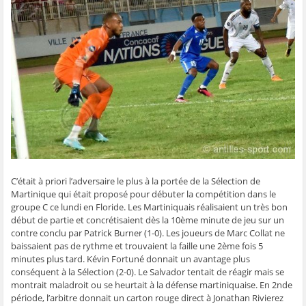
g
g
g
g
e
e
e
e
e
r
r
r
r
r
p
s
s
s
s
a
u
u
u
u
r
r
r
r
r
e
F
T
W
S
-
a
w
h
k
m
c
i
a
y
a
e
t
t
p
i
b
t
s
e
l
o
e
A
(
à
o
r
p
o
u
k
(
p
u
n
(
o
(
v
a
o
u
o
r
m
u
v
u
e
i
v
r
v
d
(
r
e
r
a
o
e
d
e
n
u
d
a
d
s
v
a
n
a
u
r
C’était à priori l’adversaire le plus à la portée de la Sélection de
n
s
n
n
e
s
u
s
e
d
Martinique qui était proposé pour débuter la compétition dans le
u
n
u
n
a
n
e
n
o
n
groupe C ce lundi en Floride. Les Martiniquais réalisaient un très bon
e
n
e
u
s
début de partie et concrétisaient dès la 10ème minute de jeu sur un
n
o
n
v
u
o
u
o
e
n
contre conclu par Patrick Burner (1-0). Les joueurs de Marc Collat ne
u
v
u
l
e
baissaient pas de rythme et trouvaient la faille une 2ème fois 5
v
e
v
l
n
e
l
e
e
o
minutes plus tard. Kévin Fortuné donnait un avantage plus
l
l
l
f
u
conséquent à la Sélection (2-0). Le Salvador tentait de réagir mais se
l
e
l
e
v
e
f
e
n
e
montrait maladroit ou se heurtait à la défense martiniquaise. En 2nde
f
e
f
ê
l
e
n
e
t
l
période, l’arbitre donnait un carton rouge direct à Jonathan Rivierez
n
ê
n
r
e