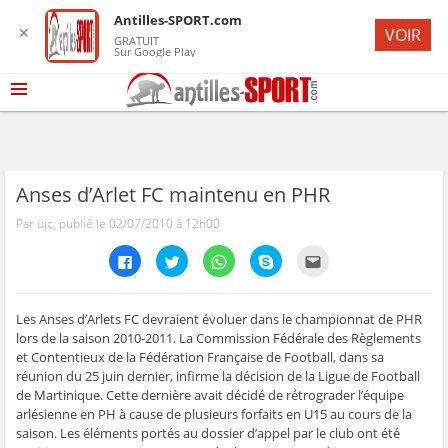
Antilles-SPORT.com
✕
VOIR
GRATUIT
Sur Google Play
Anses d’Arlet FC maintenu en PHR
Par ujc, publié le 02/07/2010 à 12h00
C
C
C
C
C
l
l
l
l
l
i
i
i
i
i
q
q
q
q
q
u
u
u
u
u
e
e
e
e
e
Les Anses d’Arlets FC devraient évoluer dans le championnat de PHR
z
z
z
z
z
lors de la saison 2010-2011. La Commission Fédérale des Règlements
p
p
p
p
p
o
o
o
o
o
et Contentieux de la Fédération Française de Football, dans sa
u
u
u
u
u
réunion du 25 juin dernier, infirme la décision de la Ligue de Football
r
r
r
r
r
p
p
p
p
e
de Martinique. Cette dernière avait décidé de rétrograder l’équipe
a
a
a
a
n
r
r
r
r
v
arlésienne en PH à cause de plusieurs forfaits en U15 au cours de la
t
t
t
t
o
saison. Les éléments portés au dossier d’appel par le club ont été
a
a
a
a
y