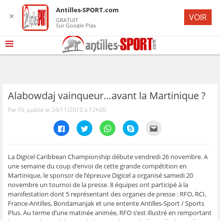
Antilles-SPORT.com
✕
VOIR
GRATUIT
Sur Google Play
Alabowdaj vainqueur…avant la Martinique ?
Par Fil, publié le 24/11/2010 à 12h00
C
C
C
C
C
l
l
l
l
l
i
i
i
i
i
q
q
q
q
q
u
u
u
u
u
e
e
e
e
e
La Digicel Caribbean Championship débute vendredi 26 novembre. A
z
z
z
z
z
une semaine du coup d’envoi de cette grande compétition en
p
p
p
p
p
o
o
o
o
o
Martinique, le sponsor de l’épreuve Digicel a organisé samedi 20
u
u
u
u
u
novembre un tournoi de la presse. 8 équipes ont participé à la
r
r
r
r
r
p
p
p
p
e
manifestation dont 5 représentant des organes de presse : RFO, RCI,
a
a
a
a
n
r
r
r
r
v
France-Antilles, Bondamanjak et une entente Antilles-Sport / Sports
t
t
t
t
o
Plus. Au terme d’une matinée animée, RFO s’est illustré en remportant
a
a
a
a
y