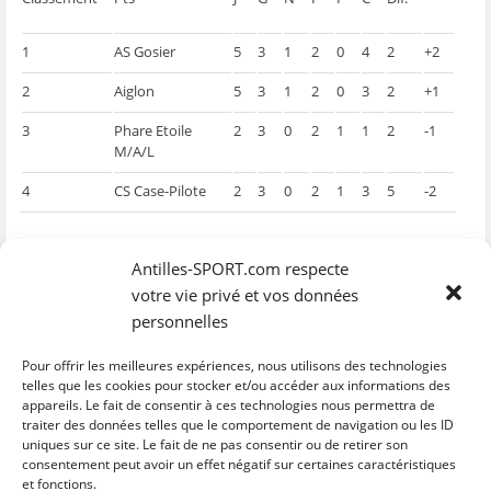
1
AS Gosier
5
3
1
2
0
4
2
+2
2
Aiglon
5
3
1
2
0
3
2
+1
3
Phare Etoile
2
3
0
2
1
1
2
-1
M/A/L
4
CS Case-Pilote
2
3
0
2
1
3
5
-2
ujc
Antilles-SPORT.com respecte
votre vie privé et vos données
personnelles
Pour offrir les meilleures expériences, nous utilisons des technologies
telles que les cookies pour stocker et/ou accéder aux informations des
appareils. Le fait de consentir à ces technologies nous permettra de
traiter des données telles que le comportement de navigation ou les ID
uniques sur ce site. Le fait de ne pas consentir ou de retirer son
C
C
C
C
C
l
l
l
l
l
consentement peut avoir un effet négatif sur certaines caractéristiques
i
i
i
i
i
et fonctions.
q
q
q
q
q