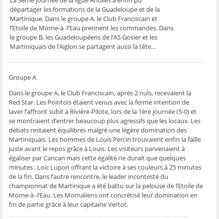
La 3ème journée de la ligue Antilles a enfin pu
g
g
g
g
e
e
e
e
e
r
départager les formations de la Guadeloupe et de la
r
r
r
r
p
s
s
s
s
a
Martinique. Dans le groupe A, le Club Franciscain et
u
u
u
u
r
l’Etoile de Morne-à -l’Eau prennent les commandes. Dans
r
r
r
r
e
F
T
W
S
-
le groupe B, les Guadeloupéens de l’AS Gosier et les
a
w
h
k
m
Martiniquais de l’Aiglon se partagent aussi la tête…
c
i
a
y
a
e
t
t
p
i
b
t
s
e
l
o
e
A
(
à
o
r
p
o
u
k
(
p
u
n
Groupe A
(
o
(
v
a
o
u
o
r
m
Dans le groupe A, le Club Franciscain, après 2 nuls, recevaient la
u
v
u
e
i
v
r
v
d
(
Red Star. Les Pointois étaient venus avec la ferme intention de
r
e
r
a
o
laver l’affront subit à Rivière-Pilote, lors de la 1ère journée (5-0) et
e
d
e
n
u
d
a
d
s
v
se montraient d’entrer beaucoup plus agressifs que les locaux. Les
a
n
a
u
r
n
s
n
n
e
débats restaient équilibrés malgré une légère domination des
s
u
s
e
d
Martiniquais. Les hommes de Louis Percin trouvaient enfin la faille
u
n
u
n
a
n
e
n
o
n
juste avant le repos grâce à Louis. Les visiteurs parvenaient à
e
n
e
u
s
égaliser par Cancan mais cette égalité ne durait que quelques
n
o
n
v
u
o
u
o
e
n
minutes : Loïc Lupon offrant la victoire à ses couleurs à 25 minutes
u
v
u
l
e
de la fin. Dans l’autre rencontre, le leader incontesté du
v
e
v
l
n
e
l
e
e
o
championnat de Martinique a été battu sur la pelouse de l’Etoile de
l
l
l
f
u
l
e
l
e
v
Morne-à -l’Eau. Les Mornaliens ont concrétisé leur domination en
e
f
e
n
e
fin de partie grâce à leur capitaine Vertot.
f
e
f
ê
l
e
n
e
t
l
n
ê
n
r
e