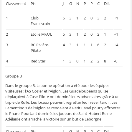
ê
t
ê
e
f
Classement
Pts
J
G
N
P
P
C
Dif.
t
r
t
)
e
r
e
r
n
e
)
e
ê
)
)
t
1
Club
5
3
1
2
0
3
2
+1
r
Franciscain
e
)
2
Etoile M/A/L
5
3
1
2
0
2
1
+1
3
RC Rivière-
4
3
1
1
1
6
2
+4
Pilote
4
Red Star
1
3
0
1
2
2
8
-6
Groupe B
Dans le groupe B, la bonne opération a été pour les équipes
visiteuses : l’AS Gosier et l’Aiglon. Les Guadeloupéens qui se
déplaçaient à Case-Pilote ont dominé leurs adversaires grâce à un
triplé de Rullé. Les locaux peuvent regretter leur réveil tardif. Les
Lamentinois de l’Aiglon se rendaient à Petit Canal pour y affronter
le Phare. Pourtant dominé, les joueurs de Saint-Hubert Reine
Adélaïde ont arraché la victoire sur un but de Leborgne.
Classement
Pts
J
G
N
P
P
C
Dif.