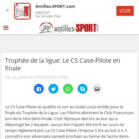
Antilles-SPORT.com
✕
VOIR
GRATUIT
Sur Google Play
Trophée de la ligue: Le CS Case-Pilote en
finale
Par ujc, publié le 27/09/2008 à 12h00
C
C
C
C
C
l
l
l
l
l
i
i
i
i
i
q
q
q
q
q
u
u
u
u
u
e
e
e
e
e
Le CS Case-Pilote se qualifie ce soir au stade Louis-Achille pour la
z
z
z
z
z
finale du Trophée de la Ligue. Les Pilotins éliminent le Club Franciscain
p
p
p
p
p
o
o
o
o
o
lors de la 1ère demi-finale. C’est l’épreuve des tirs au but qui a
u
u
u
u
u
départagé les 2 équipes ; aucun but n’ayant été incrit au cours du
r
r
r
r
r
p
p
p
p
e
temps réglementaire. Le CS Case-Pilote s’impose 5 tirs au but à 4. Il
a
a
a
a
n
r
r
r
r
v
connaîtra son adversaire samedi prochain au terme de l’autre demi-