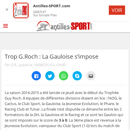
Antilles-SPORT.com
✕
VOIR
GRATUIT
Sur Google Play
Trop G.Roch : La Gauloise s’impose
Par O.R., publié le 18/08/2014 à 12h00
C
C
C
C
C
l
l
l
l
l
i
i
i
i
i
q
q
q
q
q
u
u
u
u
u
e
e
e
e
e
La saison 2014-2015 a été lancée ce jeudi avec le début du Trophée
z
z
z
z
z
Guy Roch. 8 équipes de différentes divisions étaient en lice : l’AOG, le
p
p
p
p
p
o
o
o
o
o
Cactus, le Club Sport, la Gauloise, la Jeunesse Evolution, le Phare, le
u
u
u
u
u
Racing Club et l’Unar. La finale s’est disputée ce dimanche entre les 2
r
r
r
r
r
p
p
p
p
e
formations de la DH, la Gauloise et le Racing et ce sont les Gaulois qui
a
a
a
a
n
r
r
r
r
v
se sont imposés sur le score de
3 à 0
. La 3ème place est revenue à la
t
t
t
t
o
Jeunesse Evolution, vainqueur du Club Sport (1-0) lors du match de
a
a
a
a
y