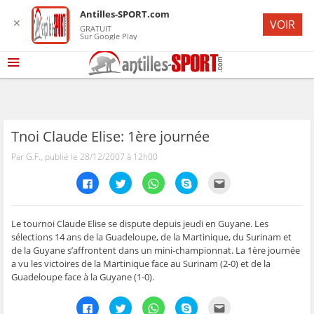
Antilles-SPORT.com
✕
VOIR
GRATUIT
Sur Google Play
Tnoi Claude Elise: 1ère journée
Par G.F., publié le 28/12/2007 à 12h00
C
C
C
C
C
l
l
l
l
l
i
i
i
i
i
q
q
q
q
q
u
u
u
u
u
e
e
e
e
e
Le tournoi Claude Elise se dispute depuis jeudi en Guyane. Les
z
z
z
z
z
sélections 14 ans de la Guadeloupe, de la Martinique, du Surinam et
p
p
p
p
p
o
o
o
o
o
de la Guyane s’affrontent dans un mini-championnat. La 1ère journée
u
u
u
u
u
a vu les victoires de la Martinique face au Surinam (2-0) et de la
r
r
r
r
r
p
p
p
p
e
Guadeloupe face à la Guyane (1-0).
a
a
a
a
n
r
r
r
r
v
t
t
t
t
o
C
C
C
C
C
a
a
a
a
y
l
l
l
l
l