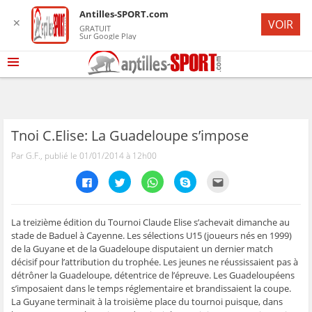
Antilles-SPORT.com
✕
VOIR
GRATUIT
Sur Google Play
Tnoi C.Elise: La Guadeloupe s’impose
Par G.F., publié le 01/01/2014 à 12h00
C
C
C
C
C
l
l
l
l
l
i
i
i
i
i
q
q
q
q
q
u
u
u
u
u
e
e
e
e
e
La treizième édition du Tournoi Claude Elise s’achevait dimanche au
z
z
z
z
z
stade de Baduel à Cayenne. Les sélections U15 (joueurs nés en 1999)
p
p
p
p
p
o
o
o
o
o
de la Guyane et de la Guadeloupe disputaient un dernier match
u
u
u
u
u
décisif pour l’attribution du trophée. Les jeunes ne réussissaient pas à
r
r
r
r
r
p
p
p
p
e
détrôner la Guadeloupe, détentrice de l’épreuve. Les Guadeloupéens
a
a
a
a
n
r
r
r
r
v
s’imposaient dans le temps réglementaire et brandissaient la coupe.
t
t
t
t
o
La Guyane terminait à la troisième place du tournoi puisque, dans
a
a
a
a
y