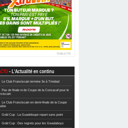
PUBLICITE
CTU
- L'Actualité en continu
Le Club Franciscain termine 3e à Trinidad
Football
Cpe VYV : Les Martiniquais 
Pas de finale ni de Coupe de la Concacaf pour le
Football
Cpe VYV : L’AS Gosier et le
nciscain
Football
La Coupe de Martinique dor
Le Club Franciscain en demi-finale de la Coupe
raïbe
Football
Reg 2 : L’AS Morne-des-Es
l’Inter Sainte-Anne, champion
Gold Cup : La Guadeloupe repart sans point
Football
Reg 1 972 : Le CS Case-Pilo
Gold Cup : Des regrets pour les Gwadaboys