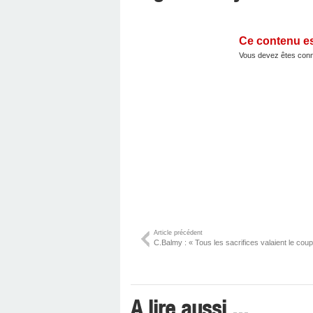
Ce contenu e
Vous devez êtes conn
Article précédent
C.Balmy : « Tous les sacrifices valaient le coup 
A lire aussi ...