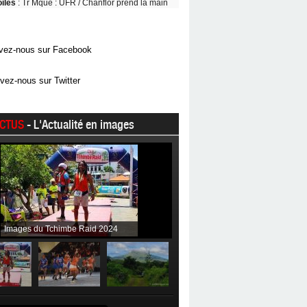
oiles
: Tr Mque : UFR / Chanflor prend la main
vez-nous sur Facebook
vez-nous sur Twitter
CTUS
- L'Actualité en images
Images du Tchimbe Raid 2024