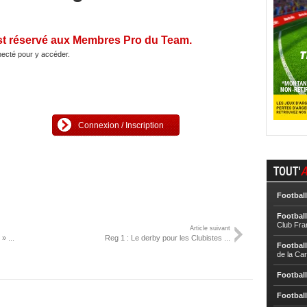
st réservé aux Membres Pro du Team.
ecté pour y accéder.
Connexion / Inscription
TOUT'
A
Football
Football
Club Fra
Article suivant
» ...
Reg 1 : Le derby pour les Clubistes ...
Football
de la Ca
Football
Football