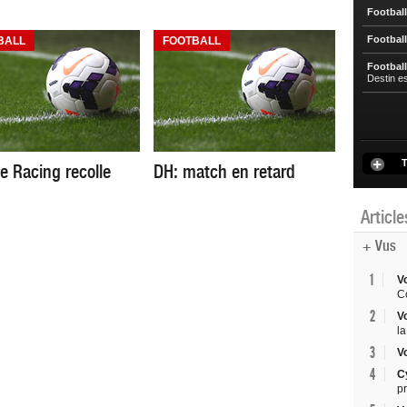
Football
Football
BALL
FOOTBALL
Football
Destin e
T
e Racing recolle
DH: match en retard
Articl
+ Vus
1
V
Co
2
V
la
3
V
4
C
p