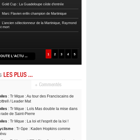
Football
Reg 1 972 : Le RC Saint-J
Gold Cup : La Guadeloupe cède d’entrée
Football
Cpe Mque : Le RC Saint-Jos
Marc Flavien enfin champion de Martinique
Franciscain en finale
L’ancien sélectionneur de la Martinique, Raymond
Football
L’US Robert retrouve la Ré
st mort
1
2
3
4
5
OUTE L'ACTU ...
es
LES PLUS ...
+ Commentés
oiles
: Tr Mque : Au tour des Franciscains de
ttrell / Leader Mat
oiles
: Tr Mque : Loïs Mas double la mise dans
 rade de Saint-Pierre
oiles
: Tr Mque : La loi et l'esprit de la loi !
yclisme
: Tr Gpe : Kaden Hopkins comme
révu