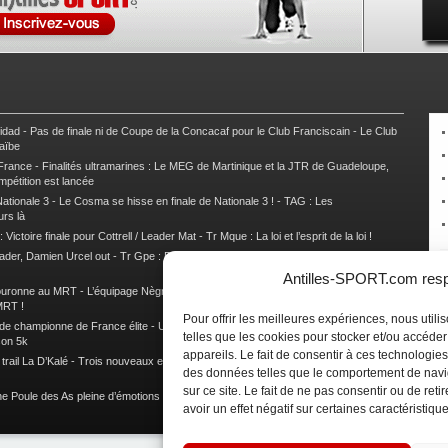
nidad
-
Pas de finale ni de Coupe de la Concacaf pour le Club Franciscain
-
Le Club
raïbe
 France
-
Finalités ultramarines : Le MEG de Martinique et la JTR de Guadeloupe,
mpétition est lancée
ationale 3
-
Le Cosma se hisse en finale de Nationale 3 !
-
TAG : Les
urs là
 Victoire finale pour Cottrell / Leader Mat
-
Tr Mque : La loi et l’esprit de la loi !
ader, Damien Urcel out
-
Tr Gpe : Damien Urcel fait chavirer Capesterre
-
Tr Gpe :
Antilles-SPORT.com respe
couronne au MRT
-
L’équipage Nègre – Gérard remporte le 9e rallye du Pays Marie-
MRT !
Pour offrir les meilleures expériences, nous util
 de championne de France élite
-
Un semi marathon sous le signe de la chaleur et
telles que les cookies pour stocker et/ou accéde
son 5k
appareils. Le fait de consentir à ces technologies
rail La D’Kalé
-
Trois nouveaux et un habitué au palmarès du Trail des Trésors
-
des données telles que le comportement de navi
sur ce site. Le fait de ne pas consentir ou de re
e Poule des As pleine d’émotions !
-
Images de la Woulib 113 X-Trem
avoir un effet négatif sur certaines caractéristique