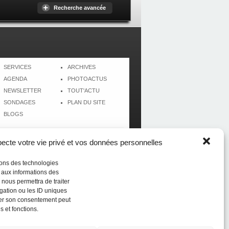
Recherche avancée
SERVICES
ARCHIVES
AGENDA
PHOTOACTUS
NEWSLETTER
TOUT'ACTU
SONDAGES
PLAN DU SITE
BLOGS
cte votre vie privé et vos données personnelles
isons des technologies
r aux informations des
 nous permettra de traiter
gation ou les ID uniques
tirer son consentement peut
s et fonctions.