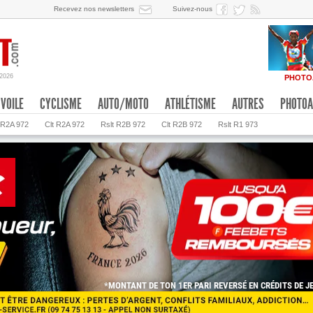
Recevez nos newsletters
Suivez-nous
/2026
PHOTO
VOILE
CYCLISME
AUTO/MOTO
ATHLÉTISME
AUTRES
PHOTOA
 R2A 972
Clt R2A 972
Rslt R2B 972
Clt R2B 972
Rslt R1 973