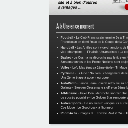
A la Une en ce moment
Football
-
Le Club Franciscain termine 3e à Tri
Franciscain en demi-finale de la Coupe de la Ca
Handball
-
Les Antilles sont vice-champions de
vice-champions !
-
Finalités Ultramarines : La co
Basket
-
Le Cosma ne décroche pas le titre en N
Sinnamariennes et les Pointe-Noiriens sont toujo
Voiles
-
Loïc Mas tient sa 2ème étoile
-
Tr Mque :
Cyclisme
-
Tr Gpe : Nouveau changement de le
Une 2ème étape à accent européen
Auto/Moto
-
Simon Jean-Joseph retrouve sa 
Galante
-
Steeven Orosemane s’offre un 2ème 
Athlétisme
-
Alexe Deau décroche son 1er titre
du succès populaire
-
Le Golden Star remporte 
Autres Sports
-
De nouveaux vainqueurs sur le t
Cpe Mque : Le Good-Luck à l’honneur
PhotoActu
-
Images du Tchimbe Raid 2024
-
Un