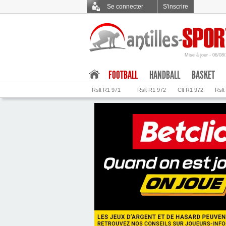
Se connecter
S'inscrire
Mise à jour - 06/08
.
FOOTBALL
HANDBALL
BASKET
Rslt R1 971
Rslt R1 972
Clt R1 972
Rslt