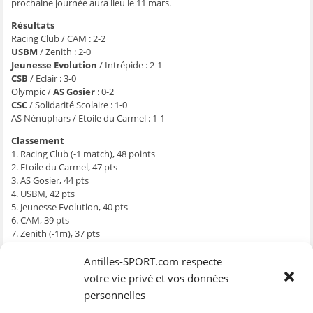
g
g
g
g
e
prochaine journée aura lieu le 11 mars.
e
e
e
e
r
r
r
r
r
p
Résultats
s
s
s
s
a
u
u
u
u
r
Racing Club / CAM : 2-2
r
r
r
r
e
F
T
W
S
-
USBM
/ Zenith : 2-0
a
w
h
k
m
Jeunesse Evolution
/ Intrépide : 2-1
c
i
a
y
a
e
t
t
p
i
CSB
/ Eclair : 3-0
b
t
s
e
l
Olympic /
AS Gosier
: 0-2
o
e
A
(
à
o
r
p
o
u
CSC
/ Solidarité Scolaire : 1-0
k
(
p
u
n
AS Nénuphars / Etoile du Carmel : 1-1
(
o
(
v
a
o
u
o
r
m
u
v
u
e
i
Classement
v
r
v
d
(
r
e
r
a
o
1. Racing Club (-1 match), 48 points
e
d
e
n
u
2. Etoile du Carmel, 47 pts
d
a
d
s
v
a
n
a
u
r
3. AS Gosier, 44 pts
n
s
n
n
e
4. USBM, 42 pts
s
u
s
e
d
u
n
u
n
a
5. Jeunesse Evolution, 40 pts
n
e
n
o
n
e
n
e
u
s
6. CAM, 39 pts
n
o
n
v
u
7. Zenith (-1m), 37 pts
o
u
o
e
n
u
v
u
l
e
8. CSC, 36 pts
v
e
v
l
n
9. CSB, 35 pts
Antilles-SPORT.com respecte
e
l
e
e
o
l
l
l
f
u
10. Intrépide, 34 pts
votre vie privé et vos données
l
e
l
e
v
e
f
e
n
e
11. Eclair, 33 pts
personnelles
f
e
f
ê
l
12. AS Nénuphars, 30 pts
e
n
e
t
l
n
ê
n
r
e