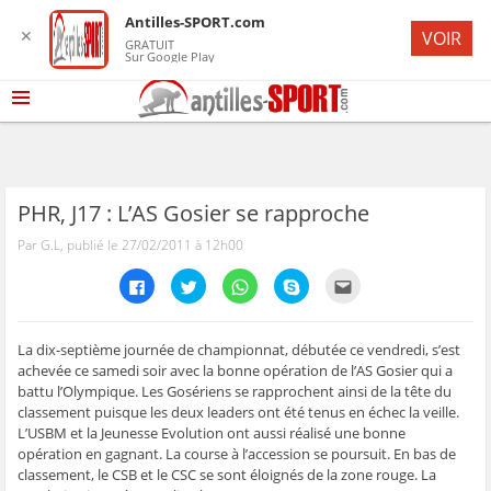
Antilles-SPORT.com
✕
VOIR
GRATUIT
Sur Google Play
PHR, J17 : L’AS Gosier se rapproche
Par G.L, publié le 27/02/2011 à 12h00
C
C
C
C
C
l
l
l
l
l
i
i
i
i
i
q
q
q
q
q
u
u
u
u
u
e
e
e
e
e
La dix-septième journée de championnat, débutée ce vendredi, s’est
z
z
z
z
z
achevée ce samedi soir avec la bonne opération de l’AS Gosier qui a
p
p
p
p
p
o
o
o
o
o
battu l’Olympique. Les Gosériens se rapprochent ainsi de la tête du
u
u
u
u
u
classement puisque les deux leaders ont été tenus en échec la veille.
r
r
r
r
r
p
p
p
p
e
L’USBM et la Jeunesse Evolution ont aussi réalisé une bonne
a
a
a
a
n
r
r
r
r
v
opération en gagnant. La course à l’accession se poursuit. En bas de
t
t
t
t
o
classement, le CSB et le CSC se sont éloignés de la zone rouge. La
a
a
a
a
y