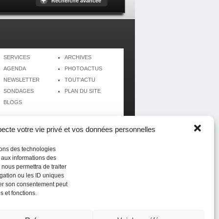
Recherche avancée
SERVICES
ARCHIVES
AGENDA
PHOTOACTUS
NEWSLETTER
TOUT'ACTU
SONDAGES
PLAN DU SITE
BLOGS
cte votre vie privé et vos données personnelles
isons des technologies
r aux informations des
 nous permettra de traiter
gation ou les ID uniques
tirer son consentement peut
s et fonctions.
Réalisé par
CréolWeb