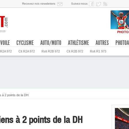
Recevez nos newsletters
Suivez-nous
/2026
PHOTO
VOILE
CYCLISME
AUTO/MOTO
ATHLÉTISME
AUTRES
PHOTOA
 R2A 972
Clt R2A 972
Rslt R2B 972
Clt R2B 972
Rslt R1 973
 à 2 points de la DH
ens à 2 points de la DH