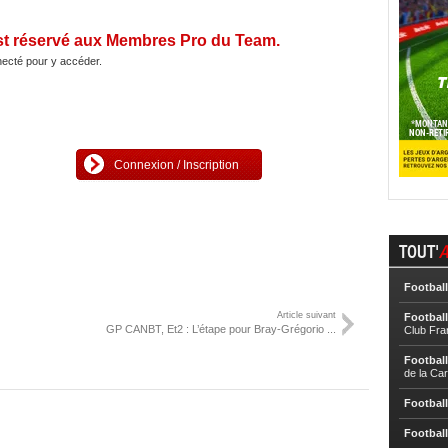
st réservé aux Membres Pro du Team.
ecté pour y accéder.
Connexion / Inscription
TOUT'
A
Football
Article suivant
Football
GP CANBT, Et2 : L’étape pour Bray-Grégorio ...
Club Fra
Football
de la Ca
Football
Football