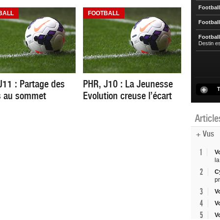
Football
BALL
FOOTBALL
Football
Football
Destin e
J11 : Partage des
PHR, J10 : La Jeunesse
T
s au sommet
Evolution creuse l’écart
Articl
+ Vus
1
V
la
2
C
p
3
V
4
V
5
V