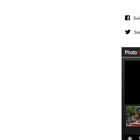
Sui
Sui
Photo
A