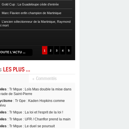
Football
Reg 1 972 : Le RC Saint-J
Gold Cup : La Guadeloupe cède d’entrée
Football
Cpe Mque : Le RC Saint-Jos
Marc Flavien enfin champion de Martinique
Franciscain en finale
L’ancien sélectionneur de la Martinique, Raymond
Football
L’US Robert retrouve la Ré
st mort
1
2
3
4
5
OUTE L'ACTU ...
es
LES PLUS ...
+ Commentés
oiles
: Tr Mque : Loïs Mas double la mise dans
 rade de Saint-Pierre
yclisme
: Tr Gpe : Kaden Hopkins comme
révu
oiles
: Tr Mque : La loi et l'esprit de la loi !
oiles
: Tr Mque : UFR / Chanflor prend la main
oiles
: Tr Mque : Le duel se poursuit