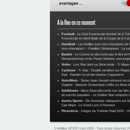
A la Une en ce moment
Football
-
Le Club Franciscain termine 3e à Tri
Franciscain en demi-finale de la Coupe de la Ca
Handball
-
Les Antilles sont vice-champions de
vice-champions !
-
Finalités Ultramarines : La co
Basket
-
Le Cosma ne décroche pas le titre en N
Sinnamariennes et les Pointe-Noiriens sont toujo
Voiles
-
Loïc Mas tient sa 2ème étoile
-
Tr Mque :
Cyclisme
-
Tr Gpe : Doublé vendéen sur l’étap
Gpe : Damien Urcel fait chavirer Capesterre
Auto/Moto
-
Simon Jean-Joseph retrouve sa 
Galante
-
Steeven Orosemane s’offre un 2ème 
Athlétisme
-
Alexe Deau décroche son 1er titre
du succès populaire
-
Le Golden Star remporte 
Autres Sports
-
De nouveaux vainqueurs sur le t
Cpe Mque : Le Good-Luck à l’honneur
PhotoActu
-
Images du Tchimbe Raid 2024
-
Un
© Antilles-SPORT.com 2026 - Tous droits réservés |
P