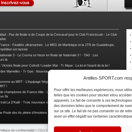
nidad
-
Pas de finale ni de Coupe de la Concacaf pour le Club Franciscain
-
Le Club
raïbe
 France
-
Finalités ultramarines : Le MEG de Martinique et la JTR de Guadeloupe,
mpétition est lancée
ationale 3
-
Le Cosma se hisse en finale de Nationale 3 !
-
TAG : Les
urs là
 Victoire finale pour Cottrell / Leader Mat
-
Tr Mque : La loi et l’esprit de la loi !
e des Mamelles
-
Tr Gpe : Nouveau changement de leader, Damien Urcel out
-
Tr
Antilles-SPORT.com respe
couronne au MRT
-
L’équipage Nègre – Gérard remporte le 9e rallye du Pays Marie-
MRT !
Pour offrir les meilleures expériences, nous util
 de championne de France élite
-
Un semi marathon sous le signe de la chaleur et
telles que les cookies pour stocker et/ou accéde
son 5k
appareils. Le fait de consentir à ces technologies
rail La D’Kalé
-
Trois nouveaux et un habitué au palmarès du Trail des Trésors
-
des données telles que le comportement de navi
sur ce site. Le fait de ne pas consentir ou de re
e Poule des As pleine d’émotions !
-
Images de la Woulib 113 X-Trem
avoir un effet négatif sur certaines caractéristique
olitique de confidentialité
|
CGU
|
CGV
|
Contacts
|
Partenariat
|
Publicité