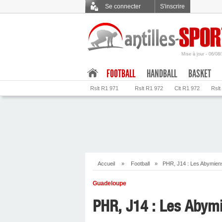
Se connecter
S'inscrire
Mise à jour - 06/08
.
FOOTBALL
HANDBALL
BASKET
Rslt R1 971
Rslt R1 972
Clt R1 972
Rslt
Accueil
»
Football
»
PHR, J14 : Les Abymiens
Guadeloupe
PHR, J14 : Les Abymi