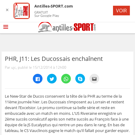
Antilles-SPORT.com
✕
VOIR
GRATUIT
Sur Google Play
PHR, J11: Les Ducossais enchaînent
Par ujc, publié le 15/12/2014 à 12h00
C
C
C
C
C
l
l
l
l
l
i
i
i
i
i
q
q
q
q
q
u
u
u
u
u
e
e
e
e
e
Le New-Star de Ducos conservent la tête de la PHR au terme de la
z
z
z
z
z
11ème journée hier. Les Ducossais s’imposent au Lorrain et restent
p
p
p
p
p
o
o
o
o
o
devant l’Excelsior. Le promu continue sa belle série et reste en
u
u
u
u
u
embuscade avec un match en moins. L’US Riveraine enregistre un
r
r
r
r
r
p
p
p
p
e
2ème succès consécutif après son nette succès au François face à une
a
a
a
a
n
r
r
r
r
v
équipe de la JS Eucalyptus qui rentre un peu dans le rang. En bas de
t
t
t
t
o
tableau, le CS Vauclinois gagne le match qu’il fallait pour garder espoir.
a
a
a
a
y