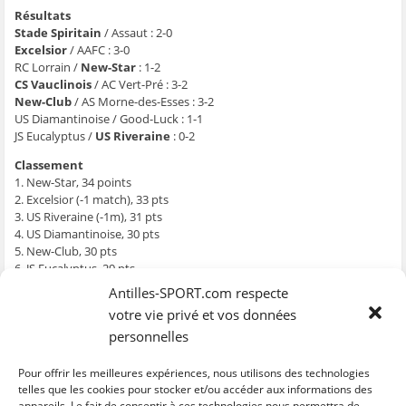
g
g
g
g
e
e
e
e
e
r
Résultats
r
r
r
r
p
Stade Spiritain
/ Assaut : 2-0
s
s
s
s
a
u
u
u
u
r
Excelsior
/ AAFC : 3-0
r
r
r
r
e
F
T
W
S
-
RC Lorrain /
New-Star
: 1-2
a
w
h
k
m
CS Vauclinois
/ AC Vert-Pré : 3-2
c
i
a
y
a
e
t
t
p
i
New-Club
/ AS Morne-des-Esses : 3-2
b
t
s
e
l
US Diamantinoise / Good-Luck : 1-1
o
e
A
(
à
o
r
p
o
u
JS Eucalyptus /
US Riveraine
: 0-2
k
(
p
u
n
(
o
(
v
a
o
u
o
r
m
Classement
u
v
u
e
i
1. New-Star, 34 points
v
r
v
d
(
r
e
r
a
o
2. Excelsior (-1 match), 33 pts
e
d
e
n
u
3. US Riveraine (-1m), 31 pts
d
a
d
s
v
a
n
a
u
r
4. US Diamantinoise, 30 pts
n
s
n
n
e
5. New-Club, 30 pts
s
u
s
e
d
u
n
u
n
a
6. JS Eucalyptus, 29 pts
n
e
n
o
n
e
n
e
u
s
7. Good-Luck, 28 pts
Antilles-SPORT.com respecte
n
o
n
v
u
8. Stade Spiritain, 26 pts
o
u
o
e
n
votre vie privé et vos données
u
v
u
l
e
9. Anses d’Arlet FC (-1m), 23 pts
v
e
v
l
n
personnelles
10. RC Lorrain, 21 pts
e
l
e
e
o
l
l
l
f
u
11. Assaut, 19 pts
l
e
l
e
v
e
f
e
n
e
12. CS Vauclinois, 19 pts
Pour offrir les meilleures expériences, nous utilisons des technologies
f
e
f
ê
l
13. AS Morne-des-Esses, 19 pts
telles que les cookies pour stocker et/ou accéder aux informations des
e
n
e
t
l
n
ê
n
r
e
appareils. Le fait de consentir à ces technologies nous permettra de