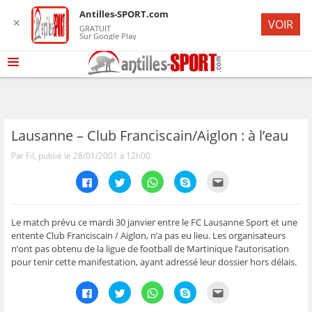
Antilles-SPORT.com
✕
VOIR
GRATUIT
Sur Google Play
Lausanne – Club Franciscain/Aiglon : à l’eau
Par Fil, publié le 28/01/2001 à 12h00
C
C
C
C
C
l
l
l
l
l
i
i
i
i
i
q
q
q
q
q
u
u
u
u
u
e
e
e
e
e
Le match prévu ce mardi 30 janvier entre le FC Lausanne Sport et une
z
z
z
z
z
entente Club Franciscain / Aiglon, n’a pas eu lieu. Les organisateurs
p
p
p
p
p
o
o
o
o
o
n’ont pas obtenu de la ligue de football de Martinique l’autorisation
u
u
u
u
u
pour tenir cette manifestation, ayant adressé leur dossier hors délais.
r
r
r
r
r
p
p
p
p
e
a
a
a
a
n
r
r
r
r
v
C
C
C
C
C
t
t
t
t
o
l
l
l
l
l
a
a
a
a
y
i
i
i
i
i