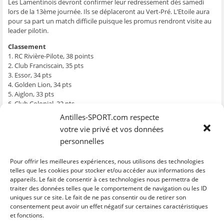
g
g
g
g
e
Les Lamentinois devront confirmer leur redressement dès samedi
e
e
e
e
r
lors de la 13ème journée. Ils se déplaceront au Vert-Pré. L’Etoile aura
r
r
r
r
p
s
s
s
s
a
pour sa part un match difficile puisque les promus rendront visite au
u
u
u
u
r
leader pilotin.
r
r
r
r
e
F
T
W
S
-
a
w
h
k
m
Classement
c
i
a
y
a
e
t
t
p
i
1. RC Rivière-Pilote, 38 points
b
t
s
e
l
2. Club Franciscain, 35 pts
o
e
A
(
à
o
r
p
o
u
3. Essor, 34 pts
k
(
p
u
n
4. Golden Lion, 34 pts
(
o
(
v
a
o
u
o
r
m
5. Aiglon, 33 pts
u
v
u
e
i
v
r
v
d
(
6. Club Colonial, 32 pts
r
e
r
a
o
7. Etoile, 29 pts
e
d
e
n
u
Antilles-SPORT.com respecte
d
a
d
s
v
8. Golden Star, 27 pts
a
n
a
u
r
votre vie privé et vos données
9. Samaritaine, 25 pts
n
s
n
n
e
s
u
s
e
d
personnelles
10. Emulation, 25 pts
u
n
u
n
a
n
e
n
o
n
11. CS Case-Pilote, 23 pts
e
n
e
u
s
12. US Robert, 22 pts
Pour offrir les meilleures expériences, nous utilisons des technologies
n
o
n
v
u
o
u
o
e
n
13. AC Vert-Pré, 20 pts
telles que les cookies pour stocker et/ou accéder aux informations des
u
v
u
l
e
appareils. Le fait de consentir à ces technologies nous permettra de
14. RC Lorrain, 18 pts
v
e
v
l
n
e
l
e
e
o
traiter des données telles que le comportement de navigation ou les ID
l
l
l
f
u
uniques sur ce site. Le fait de ne pas consentir ou de retirer son
l
e
l
e
v
C
C
C
C
C
e
f
e
n
e
l
l
l
l
l
consentement peut avoir un effet négatif sur certaines caractéristiques
f
e
f
ê
l
i
i
i
i
i
et fonctions.
e
n
e
t
l
q
q
q
q
q
n
ê
n
r
e
u
u
u
u
u