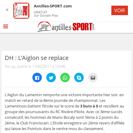
Antilles-SPORT.com
✕
VOIR
GRATUIT
Sur Google Play
DH : L’Aiglon se replace
Par ujc, publié le 17/02/2011 à 12h00
C
C
C
C
C
l
l
l
l
l
i
i
i
i
i
q
q
q
q
q
u
u
u
u
u
e
e
e
e
e
L’Aiglon du Lamentin remporte une victoire importante hier soir, en
z
z
z
z
z
match en retard de la 8ème journée de championnat. Les
p
p
p
p
p
o
o
o
o
o
Lamentinois battent l’Etoile sur le score de
3 buts à 0
et recollent au
u
u
u
u
u
groupe des poursuivants du RC Rivière-Pilote. Avec ce 3ème succès
r
r
r
r
r
p
p
p
p
e
consécutif, les hommes de Mario Bocaly sont 5ème à 2 points du
a
a
a
a
n
r
r
r
r
v
2ème, le Club Franciscain. L’Etoile enregistre un 2ème revers d’affilée
t
t
t
t
o
qui laisse les Pointois dans le ventre mou du classement.
a
a
a
a
y