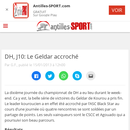
Antilles-SPORT.com
✕
VOIR
GRATUIT
Sur Google Play
DH, J10: Le Geldar accroché
Par G.F., publié le 15/01/2013 à 12h00
C
C
C
C
C
l
l
l
l
l
i
i
i
i
i
q
q
q
q
q
u
u
u
u
u
e
e
e
e
e
La dixième journée du championnat de DH a eu lieu durant le week-
z
z
z
z
z
end. Ca y est, la belle série de victoires du Geldar de Kourou a pris fin.
p
p
p
p
p
o
o
o
o
o
Le leader kouroucien a en effet été accroché par l’ASC Black Star au
u
u
u
u
u
cours d’une journée où quatre rencontres se sont soldées par un
r
r
r
r
r
p
p
p
p
e
partage de points. Les seuls vainqueurs sont le CSCC et Agouado qui a
a
a
a
a
n
r
r
r
r
v
poursuivi son beau parcours.
t
t
t
t
o
a
a
a
a
y
Résultats