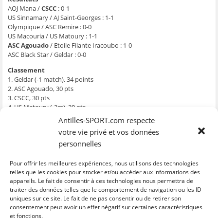
g
g
g
g
e
e
e
e
e
r
AOJ Mana /
CSCC
: 0-1
r
r
r
r
p
US Sinnamary / AJ Saint-Georges : 1-1
s
s
s
s
a
u
u
u
u
r
Olympique / ASC Remire : 0-0
r
r
r
r
e
F
T
W
S
-
US Macouria / US Matoury : 1-1
a
w
h
k
m
ASC Agouado
/ Etoile Filante Iracoubo : 1-0
c
i
a
y
a
e
t
t
p
i
ASC Black Star / Geldar : 0-0
b
t
s
e
l
o
e
A
(
à
Classement
o
r
p
o
u
k
(
p
u
n
1. Geldar (-1 match), 34 points
(
o
(
v
a
o
u
o
r
m
2. ASC Agouado, 30 pts
u
v
u
e
i
3. CSCC, 30 pts
v
r
v
d
(
r
e
r
a
o
4. US Matoury (-2m), 30 pts
e
d
e
n
u
5. AJ Saint-Georges, 25 pts
d
a
d
s
v
Antilles-SPORT.com respecte
a
n
a
u
r
6. AOJ Mana, 21 pts
n
s
n
n
e
votre vie privé et vos données
7. US Sinnamary, 20 pts
s
u
s
e
d
u
n
u
n
a
personnelles
8. US Macouria, 20 pts
n
e
n
o
n
e
n
e
u
s
9. Etoile Filante Iracoubo, 20 pts
n
o
n
v
u
10. Black Star, 17 pts
Pour offrir les meilleures expériences, nous utilisons des technologies
o
u
o
e
n
u
v
u
l
e
11. ASC Remire, 16 pts
telles que les cookies pour stocker et/ou accéder aux informations des
v
e
v
l
n
appareils. Le fait de consentir à ces technologies nous permettra de
12. Olympique (-1m), 13 pt
e
l
e
e
o
l
l
l
f
u
traiter des données telles que le comportement de navigation ou les ID
l
e
l
e
v
uniques sur ce site. Le fait de ne pas consentir ou de retirer son
e
f
e
n
e
C
C
C
C
C
f
e
f
ê
l
l
l
l
l
l
consentement peut avoir un effet négatif sur certaines caractéristiques
e
n
e
t
l
i
i
i
i
i
et fonctions.
n
ê
n
r
e