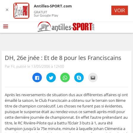
Antilles-SPORT.com
✕
VOIR
GRATUIT
Sur Google Play
DH, 26e jnée : Et de 8 pour les Franciscains
Par Fil, publié le 13/05/2006 à 12h00
C
C
C
C
C
l
l
l
l
l
i
i
i
i
i
q
q
q
q
q
u
u
u
u
u
e
e
e
e
e
Après les reversements de situation dus aux différentes affaires qi ont
z
z
z
z
z
émaillé la saison, le Club Franciscain a obtenu sur le terrain son 8ème
p
p
p
p
p
o
o
o
o
o
titre de champion consécutif. Les choses ne furent pas si évidentes,
u
u
u
u
u
puisque le suspense était au rendez-vous ce samedi après-midi pour
r
r
r
r
r
p
p
p
p
e
cette dernière journée de championnat. En effet l’autre prétendant au
a
a
a
a
n
r
r
r
r
v
titre, le RC Rivière-Pilote qui a battu l’Eclair 3 buts à 1, aura été
t
t
t
t
o
champion jusqu’à la 75e minute, minute à laquelle Johan Clémentia a
a
a
a
a
y