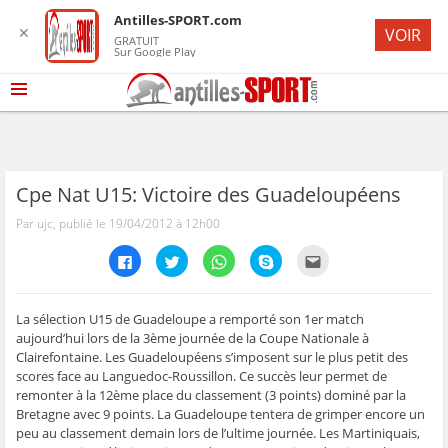
Antilles-SPORT.com
✕
VOIR
GRATUIT
Sur Google Play
Cpe Nat U15: Victoire des Guadeloupéens
Par ujc, publié le 19/04/2012 à 12h00
C
C
C
C
C
l
l
l
l
l
i
i
i
i
i
q
q
q
q
q
u
u
u
u
u
e
e
e
e
e
La sélection U15 de Guadeloupe a remporté son 1er match
z
z
z
z
z
aujourd’hui lors de la 3ème journée de la Coupe Nationale à
p
p
p
p
p
o
o
o
o
o
Clairefontaine. Les Guadeloupéens s’imposent sur le plus petit des
u
u
u
u
u
scores face au Languedoc-Roussillon. Ce succès leur permet de
r
r
r
r
r
p
p
p
p
e
remonter à la 12ème place du classement (3 points) dominé par la
a
a
a
a
n
r
r
r
r
v
Bretagne avec 9 points. La Guadeloupe tentera de grimper encore un
t
t
t
t
o
peu au classement demain lors de l’ultime journée. Les Martiniquais,
a
a
a
a
y