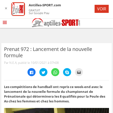
Antilles-SPORT.com
✕
VOIR
GRATUIT
Sur Google Play
Prenat 972 : Lancement de la nouvelle
formule
Par N.E.A, publié le 10/01/2021 à 07h08
C
C
C
C
C
l
l
l
l
l
i
i
i
i
i
q
q
q
q
q
u
u
u
u
u
e
e
e
e
e
Les compétitions de handball ont repris ce week-end avec le
z
z
z
z
z
lancement de la nouvelle formule du championnat de
p
p
p
p
p
o
o
o
o
o
Prénationale qui déterminera les 8 qualifiés pour la Poule des
u
u
u
u
u
As chez les femmes et chez les hommes.
r
r
r
r
r
p
p
p
p
e
a
a
a
a
n
r
r
r
r
v