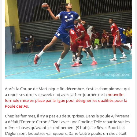
t
t
t
t
o
a
a
a
a
y
g
g
g
g
e
e
e
e
e
r
r
r
r
r
p
s
s
s
s
a
u
u
u
u
r
r
r
r
r
e
F
T
W
S
-
a
w
h
k
m
c
i
a
y
a
e
t
t
p
i
b
t
s
e
l
o
e
A
(
à
o
r
p
o
u
k
(
p
u
n
(
o
(
v
a
o
u
o
r
m
u
v
u
e
i
v
r
v
d
(
r
e
r
a
o
e
d
e
n
u
d
a
d
s
v
a
n
a
u
r
Après la Coupe de Martinique fin décembre, c’est le championnat qui
n
s
n
n
e
s
u
s
e
d
a repris ses droits ce week-end avec la 1ere journée de la
nouvelle
u
n
u
n
a
n
e
n
o
n
formule mise en place par la ligue pour désigner les qualifiés pour la
e
n
e
u
s
Poule des As
.
n
o
n
v
u
o
u
o
e
n
u
v
u
l
e
Chez les femmes, il n’y a pas eu de surprises. Dans la poule A, l’Arsenal
v
e
v
l
n
a défait l’Entente Citron / Tivoli avec une Emeline Telle repartie sur les
e
l
e
e
o
l
l
l
f
u
mêmes bases qu’avant le confinement (9 buts). Le Réveil Sportif et
l
e
l
e
v
e
f
e
n
e
l’Aiglon sont les autres vainqueurs. Dans l’autre poule, un choc était
f
e
f
ê
l