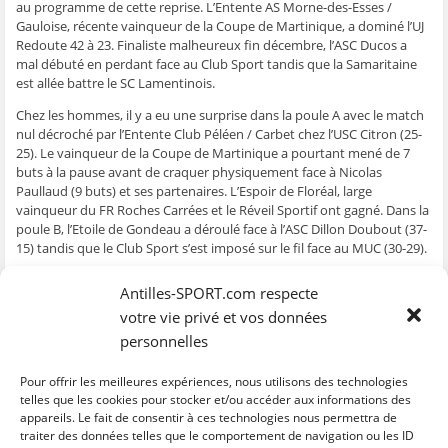
au programme de cette reprise. L’Entente AS Morne-des-Esses /
e
n
e
t
l
n
ê
n
r
e
Gauloise, récente vainqueur de la Coupe de Martinique, a dominé l’UJ
ê
t
ê
e
f
Redoute 42 à 23. Finaliste malheureux fin décembre, l’ASC Ducos a
t
r
t
)
e
r
e
r
n
mal débuté en perdant face au Club Sport tandis que la Samaritaine
e
)
e
ê
est allée battre le SC Lamentinois.
)
)
t
r
e
Chez les hommes, il y a eu une surprise dans la poule A avec le match
)
nul décroché par l’Entente Club Péléen / Carbet chez l’USC Citron (25-
25). Le vainqueur de la Coupe de Martinique a pourtant mené de 7
buts à la pause avant de craquer physiquement face à Nicolas
Paullaud (9 buts) et ses partenaires. L’Espoir de Floréal, large
vainqueur du FR Roches Carrées et le Réveil Sportif ont gagné. Dans la
poule B, l’Etoile de Gondeau a déroulé face à l’ASC Dillon Doubout (37-
15) tandis que le Club Sport s’est imposé sur le fil face au MUC (30-29).
Résultats Poule A féminine
Antilles-SPORT.com respecte
Résultats Poule B féminine
votre vie privé et vos données
Résultats Poule A masculine
personnelles
Résultats Poule B masculine
Pour offrir les meilleures expériences, nous utilisons des technologies
>> Nouvelle formule
telles que les cookies pour stocker et/ou accéder aux informations des
appareils. Le fait de consentir à ces technologies nous permettra de
traiter des données telles que le comportement de navigation ou les ID