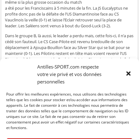
même si la plus grosse occasion du match
ê
t
ê
e
f
t
r
t
)
e
a été pour les Franciscains à 5 minutes de la fin. La JS Eucalyptus ne
r
e
r
n
profite donc pas de la défaite de l’US Diamantinoise face au CS
e
)
e
ê
)
)
t
Vauclinois la veille (0-1) et laisse l’Eclair retrouver seul la place de
r
e
leader. Les Saléens sont venus à bout du Good-Luck (3-2).
)
Dans le groupe B, là aussi, le leader a perdu mais, cette fois-ci, il n’a pas
cédé son fauteuil. Le CS Case-Pilote est revenu bredouille de son
déplacement à Ajoupa-Bouillon face au Silver Star qui se bat pour se
maintenir (0-1). Les Pilotins restent en tête mais voient revenir l’US
Riveraine à 3 longueurs et la Gauloise à 4. Les Riverains ont enchaîné
un 5ème succès de rang tandis que les Trinitéens ont battu le Real de
Antilles-SPORT.com respecte
Tartane dans le derby (3-2).
votre vie privé et vos données
Résultats Groupe A
personnelles
Résultats Groupe B
Pour offrir les meilleures expériences, nous utilisons des technologies
Classement Groupe A
telles que les cookies pour stocker et/ou accéder aux informations des
Classement Groupe B
appareils. Le fait de consentir à ces technologies nous permettra de
traiter des données telles que le comportement de navigation ou les ID
uniques sur ce site. Le fait de ne pas consentir ou de retirer son
C
C
C
C
C
l
l
l
l
l
consentement peut avoir un effet négatif sur certaines caractéristiques
i
i
i
i
i
et fonctions.
q
q
q
q
q
u
u
u
u
u
e
e
e
e
e