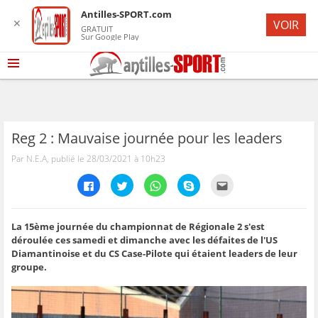
Antilles-SPORT.com
✕
VOIR
GRATUIT
Sur Google Play
Reg 2 : Mauvaise journée pour les leaders
Par N.E.A, publié le 28/03/2021 à 10h23
C
C
C
C
C
l
l
l
l
l
i
i
i
i
i
q
q
q
q
q
u
u
u
u
u
e
e
e
e
e
La 15ème journée du championnat de Régionale 2 s'est
z
z
z
z
z
déroulée ces samedi et dimanche avec les défaites de l'US
p
p
p
p
p
o
o
o
o
o
Diamantinoise et du CS Case-Pilote qui étaient leaders de leur
u
u
u
u
u
groupe.
r
r
r
r
r
p
p
p
p
e
a
a
a
a
n
r
r
r
r
v
t
t
t
t
o
a
a
a
a
y