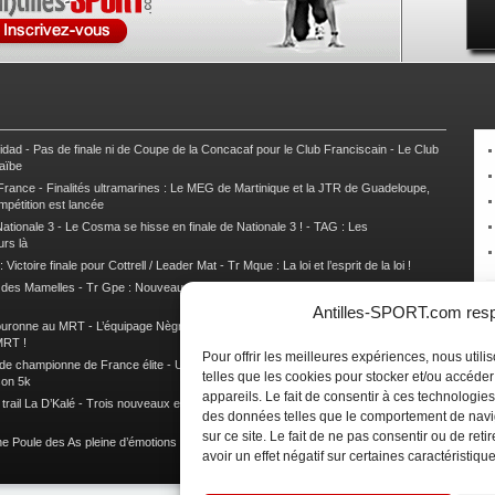
nidad
-
Pas de finale ni de Coupe de la Concacaf pour le Club Franciscain
-
Le Club
raïbe
 France
-
Finalités ultramarines : Le MEG de Martinique et la JTR de Guadeloupe,
mpétition est lancée
ationale 3
-
Le Cosma se hisse en finale de Nationale 3 !
-
TAG : Les
urs là
 Victoire finale pour Cottrell / Leader Mat
-
Tr Mque : La loi et l’esprit de la loi !
e des Mamelles
-
Tr Gpe : Nouveau changement de leader, Damien Urcel out
-
Tr
Antilles-SPORT.com respe
couronne au MRT
-
L’équipage Nègre – Gérard remporte le 9e rallye du Pays Marie-
MRT !
Pour offrir les meilleures expériences, nous util
 de championne de France élite
-
Un semi marathon sous le signe de la chaleur et
telles que les cookies pour stocker et/ou accéde
son 5k
appareils. Le fait de consentir à ces technologies
rail La D’Kalé
-
Trois nouveaux et un habitué au palmarès du Trail des Trésors
-
des données telles que le comportement de navi
sur ce site. Le fait de ne pas consentir ou de re
e Poule des As pleine d’émotions !
-
Images de la Woulib 113 X-Trem
avoir un effet négatif sur certaines caractéristique