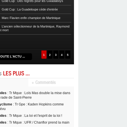
Gold Cup : Des regrets pour les Gwadaboys
Football
Reg 1 972 : Le RC Saint-J
Gold Cup : La Guadeloupe cède d’entrée
Football
Cpe Mque : Le RC Saint-Jos
Marc Flavien enfin champion de Martinique
Franciscain en finale
L’ancien sélectionneur de la Martinique, Raymond
Football
L’US Robert retrouve la Ré
st mort
1
2
3
4
5
OUTE L'ACTU ...
es
LES PLUS ...
+ Commentés
oiles
: Tr Mque : Loïs Mas double la mise dans
 rade de Saint-Pierre
yclisme
: Tr Gpe : Kaden Hopkins comme
révu
oiles
: Tr Mque : La loi et l'esprit de la loi !
oiles
: Tr Mque : UFR / Chanflor prend la main