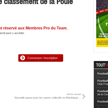
le classement de la Poule
st réservé aux Membres Pro du Team.
ecté pour y accéder.
Connexion / Inscription
TOUT'
A
Football
Football
Club Fra
Football
de la Ca
Article suivant
Nouvelle pause pour les sports collectifs en Martinique ...
Football