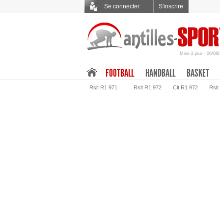
Se connecter
S'inscrire
Mise à jour - 06/08
.
FOOTBALL
HANDBALL
BASKET
Rslt R1 971
Rslt R1 972
Clt R1 972
Rslt