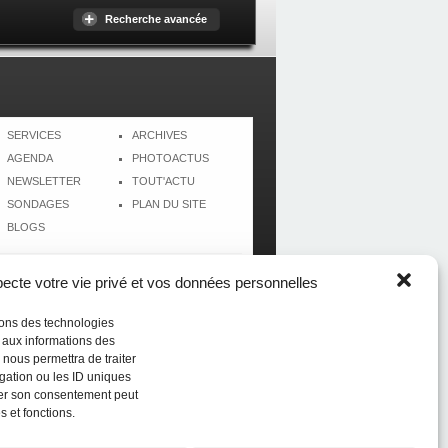
Recherche avancée
SERVICES
ARCHIVES
AGENDA
PHOTOACTUS
NEWSLETTER
TOUT'ACTU
SONDAGES
PLAN DU SITE
BLOGS
cte votre vie privé et vos données personnelles
isons des technologies
r aux informations des
 nous permettra de traiter
gation ou les ID uniques
tirer son consentement peut
s et fonctions.