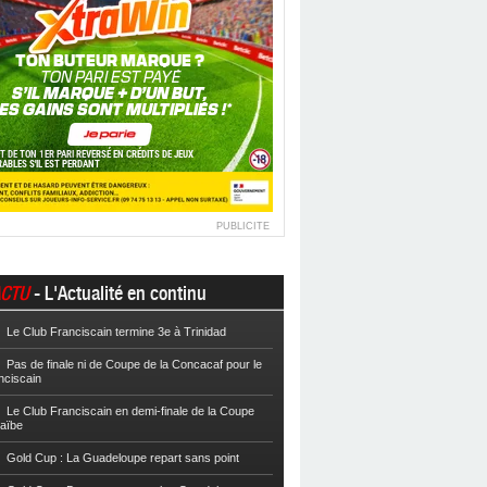
PUBLICITE
CTU
- L'Actualité en continu
Le Club Franciscain termine 3e à Trinidad
Football
Cpe VYV : Les Martiniquais 
Pas de finale ni de Coupe de la Concacaf pour le
Football
Cpe VYV : L’AS Gosier et le
nciscain
Football
La Coupe de Martinique dor
Le Club Franciscain en demi-finale de la Coupe
raïbe
Football
Reg 2 : L’AS Morne-des-Es
l’Inter Sainte-Anne, champion
Gold Cup : La Guadeloupe repart sans point
Football
Reg 1 972 : Le CS Case-Pilo