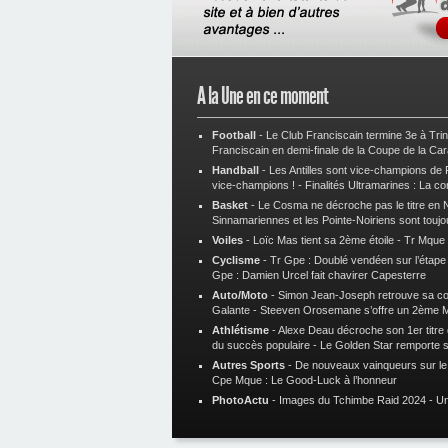
A la Une en ce moment
Football
-
Le Club Franciscain termine 3e à Tri
Franciscain en demi-finale de la Coupe de la Ca
Handball
-
Les Antilles sont vice-champions de
vice-champions !
-
Finalités Ultramarines : La co
Basket
-
Le Cosma ne décroche pas le titre en N
Sinnamariennes et les Pointe-Noiriens sont toujo
Voiles
-
Loïc Mas tient sa 2ème étoile
-
Tr Mque :
Cyclisme
-
Tr Gpe : Doublé vendéen sur l’étap
Gpe : Damien Urcel fait chavirer Capesterre
Auto/Moto
-
Simon Jean-Joseph retrouve sa 
Galante
-
Steeven Orosemane s’offre un 2ème 
Athlétisme
-
Alexe Deau décroche son 1er titre
du succès populaire
-
Le Golden Star remporte 
Autres Sports
-
De nouveaux vainqueurs sur le t
Cpe Mque : Le Good-Luck à l’honneur
PhotoActu
-
Images du Tchimbe Raid 2024
-
Un