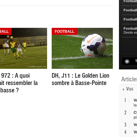
Football
Football
Football
Football
BALL
FOOTBALL
Destin e
T
 972 : A quoi
DH, J11 : Le Golden Lion
Articl
ait ressembler la
sombre à Basse-Pointe
+ Vus
 basse ?
1
V
la
2
C
p
3
V
4
V