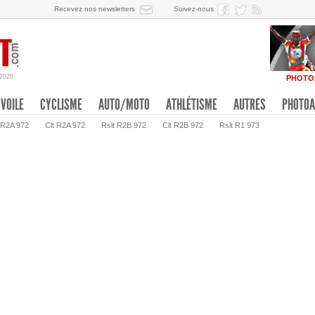
Recevez nos newsletters
Suivez-nous
/2026
PHOTO
VOILE
CYCLISME
AUTO/MOTO
ATHLÉTISME
AUTRES
PHOTOA
 R2A 972
Clt R2A 972
Rslt R2B 972
Clt R2B 972
Rslt R1 973