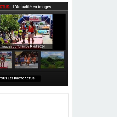
CTUS
- L'Actualité en images
Images du Tchimbe Raid 2024
TOUS LES PHOTOACTUS