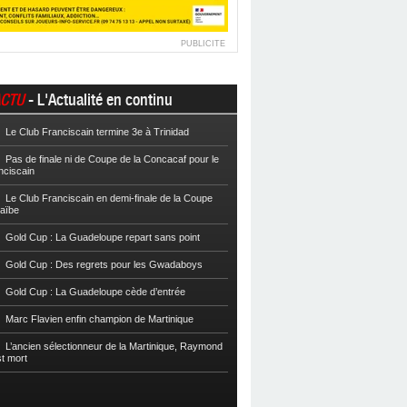
PUBLICITE
CTU
- L'Actualité en continu
Le Club Franciscain termine 3e à Trinidad
Football
Cpe VYV : Les Martiniquais 
Pas de finale ni de Coupe de la Concacaf pour le
Football
Cpe VYV : L’AS Gosier et le
nciscain
Football
La Coupe de Martinique dor
Le Club Franciscain en demi-finale de la Coupe
raïbe
Football
Reg 2 : L’AS Morne-des-Es
l’Inter Sainte-Anne, champion
Gold Cup : La Guadeloupe repart sans point
Football
Reg 1 972 : Le CS Case-Pilo
Gold Cup : Des regrets pour les Gwadaboys
Football
Reg 1 972 : Le RC Saint-J
Gold Cup : La Guadeloupe cède d’entrée
Football
Cpe Mque : Le RC Saint-Jos
Marc Flavien enfin champion de Martinique
Franciscain en finale
L’ancien sélectionneur de la Martinique, Raymond
Football
L’US Robert retrouve la Ré
st mort