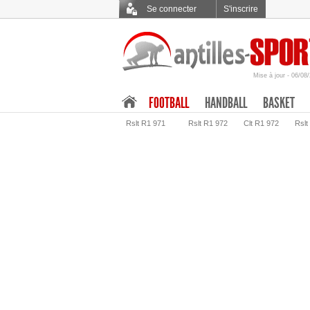
Se connecter
S'inscrire
Mise à jour - 06/08
.
FOOTBALL
HANDBALL
BASKET
Rslt R1 971
Rslt R1 972
Clt R1 972
Rslt