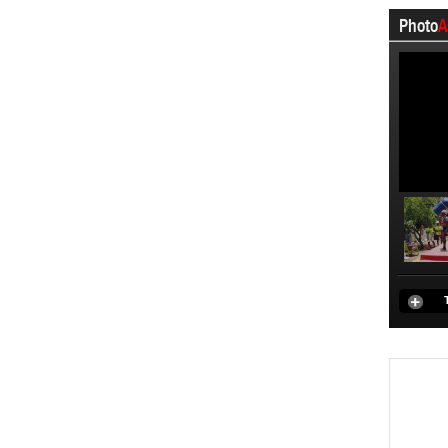
Photo
A