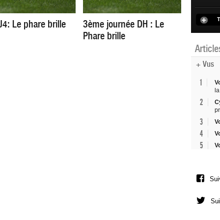
T
4: Le phare brille
3ème journée DH : Le
Phare brille
Articl
+ Vus
1
V
la
2
C
p
3
V
4
V
5
V
Sui
Sui