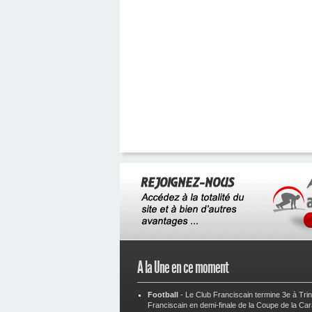
A la Une en ce moment
Football
-
Le Club Franciscain termine 3e à Tri
Franciscain en demi-finale de la Coupe de la Ca