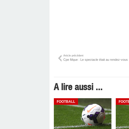
Article précédent
Cpe Mque : Le spectacle était au rendez-vous .
A lire aussi ...
FOOTBALL
FOOT