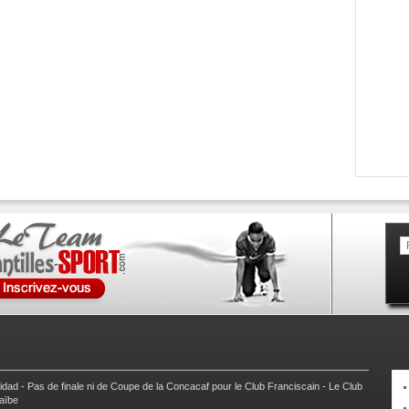
nidad
-
Pas de finale ni de Coupe de la Concacaf pour le Club Franciscain
-
Le Club
raïbe