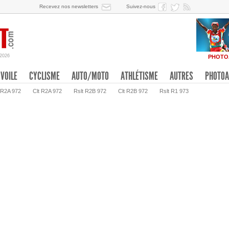
Recevez nos newsletters
Suivez-nous
/2026
PHOTO
VOILE
CYCLISME
AUTO/MOTO
ATHLÉTISME
AUTRES
PHOTOA
 R2A 972
Clt R2A 972
Rslt R2B 972
Clt R2B 972
Rslt R1 973