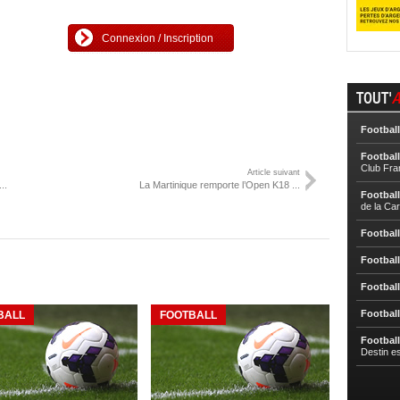
Connexion / Inscription
TOUT'
A
Football
Football
Club Fra
Article suivant
..
La Martinique remporte l’Open K18 ...
Football
de la Ca
Football
Football
Football
Football
BALL
FOOTBALL
Football
Destin e