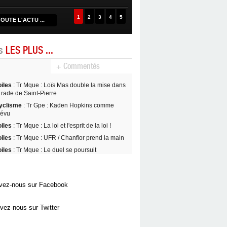
1
2
3
4
5
OUTE L'ACTU ...
es
LES PLUS ...
+ Commentés
oiles
: Tr Mque : Loïs Mas double la mise dans
 rade de Saint-Pierre
yclisme
: Tr Gpe : Kaden Hopkins comme
révu
oiles
: Tr Mque : La loi et l'esprit de la loi !
oiles
: Tr Mque : UFR / Chanflor prend la main
oiles
: Tr Mque : Le duel se poursuit
vez-nous sur Facebook
vez-nous sur Twitter