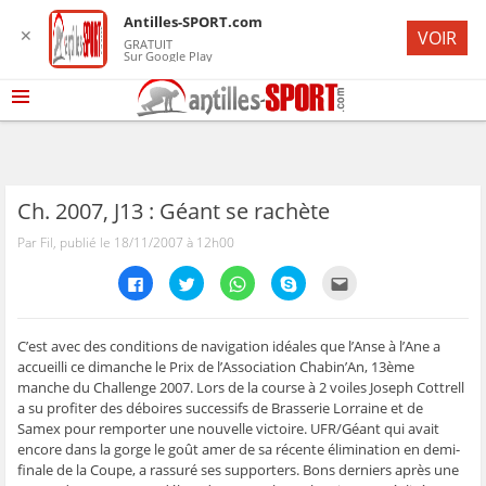
Antilles-SPORT.com
✕
VOIR
GRATUIT
Sur Google Play
Ch. 2007, J13 : Géant se rachète
Par Fil, publié le 18/11/2007 à 12h00
C
C
C
C
C
l
l
l
l
l
i
i
i
i
i
q
q
q
q
q
u
u
u
u
u
e
e
e
e
e
C’est avec des conditions de navigation idéales que l’Anse à l’Ane a
z
z
z
z
z
accueilli ce dimanche le Prix de l’Association Chabin’An, 13ème
p
p
p
p
p
o
o
o
o
o
manche du Challenge 2007. Lors de la course à 2 voiles Joseph Cottrell
u
u
u
u
u
a su profiter des déboires successifs de Brasserie Lorraine et de
r
r
r
r
r
p
p
p
p
e
Samex pour remporter une nouvelle victoire. UFR/Géant qui avait
a
a
a
a
n
r
r
r
r
v
encore dans la gorge le goût amer de sa récente élimination en demi-
t
t
t
t
o
finale de la Coupe, a rassuré ses supporters. Bons derniers après une
a
a
a
a
y