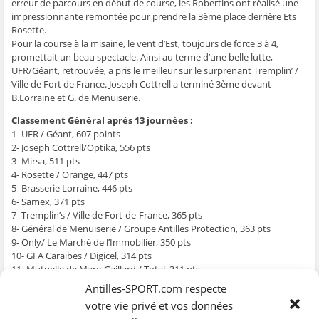
g
g
g
g
e
erreur de parcours en début de course, les Robertins ont réalisé une
e
e
e
e
r
impressionnante remontée pour prendre la 3ème place derrière Ets
r
r
r
r
p
s
s
s
s
a
Rosette.
u
u
u
u
r
Pour la course à la misaine, le vent d’Est, toujours de force 3 à 4,
r
r
r
r
e
F
T
W
S
-
promettait un beau spectacle. Ainsi au terme d’une belle lutte,
a
w
h
k
m
c
i
a
y
a
UFR/Géant, retrouvée, a pris le meilleur sur le surprenant Tremplin’ /
e
t
t
p
i
Ville de Fort de France. Joseph Cottrell a terminé 3ème devant
b
t
s
e
l
o
e
A
(
à
B.Lorraine et G. de Menuiserie.
o
r
p
o
u
k
(
p
u
n
Classement Général après 13 journées :
(
o
(
v
a
o
u
o
r
m
1- UFR / Géant, 607 points
u
v
u
e
i
v
r
v
d
(
2- Joseph Cottrell/Optika, 556 pts
r
e
r
a
o
3- Mirsa, 511 pts
e
d
e
n
u
d
a
d
s
v
4- Rosette / Orange, 447 pts
a
n
a
u
r
5- Brasserie Lorraine, 446 pts
n
s
n
n
e
s
u
s
e
d
6- Samex, 371 pts
u
n
u
n
a
n
e
n
o
n
7- Tremplin’s / Ville de Fort-de-France, 365 pts
e
n
e
u
s
8- Général de Menuiserie / Groupe Antilles Protection, 363 pts
n
o
n
v
u
o
u
o
e
n
9- Only/ Le Marché de l’Immobilier, 350 pts
u
v
u
l
e
10- GFA Caraïbes / Digicel, 314 pts
v
e
v
l
n
e
l
e
e
o
11- Mutuelle de Mare-Gaillard / Total, 311 pts
l
l
l
f
u
12- Ti-Soda, 264 pts
l
e
l
e
v
Antilles-SPORT.com respecte
e
f
e
n
e
13- Hollywood Chewing Gum / Snack Elysé, 263 pts
f
e
f
ê
l
votre vie privé et vos données
e
n
e
t
l
14- Tiboug Energie / Air Caraïbes, 210 pts
n
ê
n
r
e