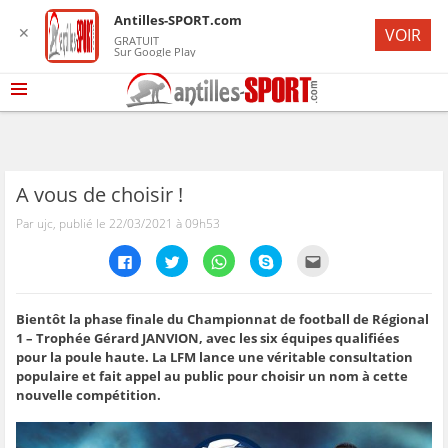
Antilles-SPORT.com
✕
VOIR
GRATUIT
Sur Google Play
A vous de choisir !
Par ujc, publié le 22/03/2021 à 09h53
C
C
C
C
C
l
l
l
l
l
i
i
i
i
i
q
q
q
q
q
u
u
u
u
u
e
e
e
e
e
Bientôt la phase finale du Championnat de football de Régional
z
z
z
z
z
1 – Trophée Gérard JANVION, avec les six équipes qualifiées
p
p
p
p
p
o
o
o
o
o
pour la poule haute. La LFM lance une véritable consultation
u
u
u
u
u
populaire et fait appel au public pour choisir un nom à cette
r
r
r
r
r
p
p
p
p
e
nouvelle compétition.
a
a
a
a
n
r
r
r
r
v
t
t
t
t
o
a
a
a
a
y