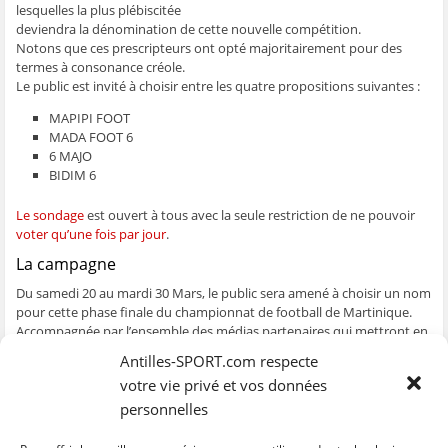
lesquelles la plus plébiscitée
ê
t
ê
e
f
t
r
t
)
e
deviendra la dénomination de cette nouvelle compétition.
r
e
r
n
e
)
e
ê
Notons que ces prescripteurs ont opté majoritairement pour des
)
)
t
termes à consonance créole.
r
e
Le public est invité à choisir entre les quatre propositions suivantes :
)
MAPIPI FOOT
MADA FOOT 6
6 MAJO
BIDIM 6
Le sondage
est ouvert à tous avec la seule restriction de ne pouvoir
voter qu’une fois par jour
.
La campagne
Du samedi 20 au mardi 30 Mars, le public sera amené à choisir un nom
pour cette phase finale du championnat de football de Martinique.
Accompagnée par l’ensemble des médias partenaires qui mettront en
ligne ce sondage populaire, la Ligue de Football de Martinique entend
Antilles-SPORT.com respecte
à travers cette consultation consolider sa proximité déjà engagée sur
votre vie privé et vos données
les réseaux sociaux avec les amoureux du football martiniquais, ainsi
que poursuivre la promotion de ses compétitions et la valorisation de
personnelles
l’ensemble des acteurs du football.